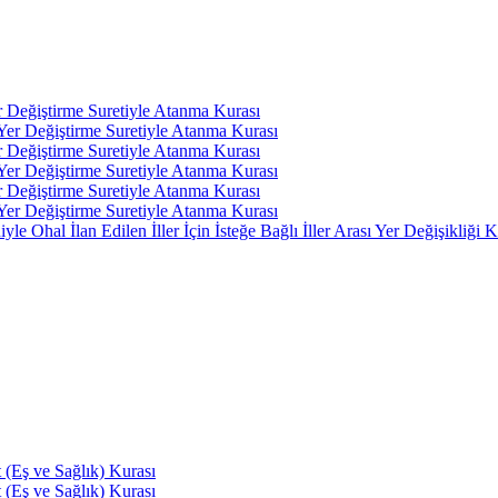
r Değiştirme Suretiyle Atanma Kurası
 Yer Değiştirme Suretiyle Atanma Kurası
r Değiştirme Suretiyle Atanma Kurası
 Yer Değiştirme Suretiyle Atanma Kurası
r Değiştirme Suretiyle Atanma Kurası
 Yer Değiştirme Suretiyle Atanma Kurası
 Ohal İlan Edilen İller İçin İsteğe Bağlı İller Arası Yer Değişikliği K
(Eş ve Sağlık) Kurası
(Eş ve Sağlık) Kurası