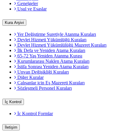
Genelgeler
Usul ve Esaslar
Kura Arşivi
Yer Değiştirme Suretiyle Atanma Kuraları
Devlet Hizmeti Yükümlüğü Kuraları
Devlet Hizmeti Yükümlülüğü Mazeret Kuraları
İlk Defa ve Yeniden Atama Kuraları
65-72 Yaş Yeniden Atanma Kurası
Kurumlararası Naklen Atama Kuraları
İstifa Sonrası Yeniden Atama Kuraları
Unvan Değişikliği Kuraları
Diğer Kuralar
Çalışanlar için Eş Mazereti Kuraları
Sözleşmeli Personel Kuraları
İç Kontrol
İç Kontrol Formlar
İletişim