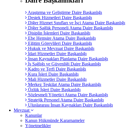
Daire Başkanlıkları
Araştırma ve Geliştirme Daire Başkanlığı
Destek Hizmetleri Daire Başkanlığı
Diğer Hizmet Sınıfları ve İşçi Atama Daire Başkanlığı
Diğer Sağlık Personeli Atama Daire Başkanlığı
Disiplin İşlemleri Daire Başkanlığı
Ebe Hemşire Atama Daire Başkanlığı
Eğitim Görevlileri Daire Başkanlığı
Hukuk ve Mevzuat Daire Başkanlığı
İdari Hizmetler Daire Başkanlığı
İnsan Kaynakları Planlama Daire Başkanlığı
İş Sağlığı ve Güvenliği Daire Başkanlığı
Kadro ve Terfi Daire Başkanlığı
Kura İşleri Daire Başkanlığı
Mali Hizmetler Daire Başkanlığı
Merkez Teşkilat Atama Daire Başkanlığı
Özlük İşleri Daire Başkanlığı
Sözleşmeli Yönetici Atama Daire Başkanlığı
Stratejik Personel Atama Daire Başkanlığı
Uluslararası İnsan Kaynakları Daire Başkanlığı
Mevzuat
Kanunlar
Kanun Hükmünde Kararnameler
Yönetmelikler