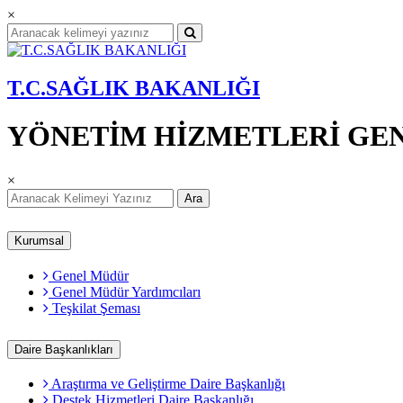
×
T.C.SAĞLIK BAKANLIĞI
YÖNETİM HİZMETLERİ GE
×
Ara
Kurumsal
Genel Müdür
Genel Müdür Yardımcıları
Teşkilat Şeması
Daire Başkanlıkları
Araştırma ve Geliştirme Daire Başkanlığı
Destek Hizmetleri Daire Başkanlığı