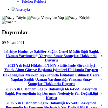
Telefon Rehberi
Duyurular
09 Nisan 2021
Türkiye Hudut ve Sahiller Sağlık Genel Müdürlüğü Sağlık
Uzman Yardımcılığı Yarışma Sınav Sonuçları Hakkında
Duyuru
2023 Yılı Eski Hükümlü/TMY Statüsünde Sürekli İşçi
Yedek Alımı Göreve Başlama İşlemleri Hakkında Duyuru
Bakanlığımız Merkez Teşkilatında İstihdam Edilmek Üzere
Yapılan Sağlık Uzman Yardımcılığı Yarışma Sınav
Sonuçları Hakkında Duyuru
2025 Yılı 1. Dönem Sağlık Bakanlığı 663-45/A Sözleşmeli
Sağlık Personelinin Eş Durumu Nedeniyle Yer Değişikliği
Kurası
2025 Yılı 1. Dönem Sağlık Bakanlığı 657-4/B Sözleşmeli
Personelin Eş Durumu Nedeniyle Yer Değişikliği Kurası