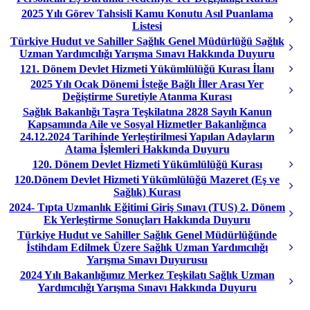
2025 Yılı Görev Tahsisli Kamu Konutu Asıl Puanlama
Listesi
Türkiye Hudut ve Sahiller Sağlık Genel Müdürlüğü Sağlık
Uzman Yardımcılığı Yarışma Sınavı Hakkında Duyuru
121. Dönem Devlet Hizmeti Yükümlülüğü Kurası İlanı
2025 Yılı Ocak Dönemi İsteğe Bağlı İller Arası Yer
Değiştirme Suretiyle Atanma Kurası
Sağlık Bakanlığı Taşra Teşkilatına 2828 Sayılı Kanun
Kapsamında Aile ve Sosyal Hizmetler Bakanlığınca
24.12.2024 Tarihinde Yerleştirilmesi Yapılan Adayların
Atama İşlemleri Hakkında Duyuru
120. Dönem Devlet Hizmeti Yükümlülüğü Kurası
120.Dönem Devlet Hizmeti Yükümlülüğü Mazeret (Eş ve
Sağlık) Kurası
2024- Tıpta Uzmanlık Eğitimi Giriş Sınavı (TUS) 2. Dönem
Ek Yerleştirme Sonuçları Hakkında Duyuru
Türkiye Hudut ve Sahiller Sağlık Genel Müdürlüğünde
İstihdam Edilmek Üzere Sağlık Uzman Yardımcılığı
Yarışma Sınavı Duyurusu
2024 Yılı Bakanlığımız Merkez Teşkilatı Sağlık Uzman
Yardımcılığı Yarışma Sınavı Hakkında Duyuru