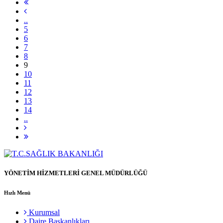
..
5
6
7
8
9
10
11
12
13
14
..
YÖNETİM HİZMETLERİ GENEL MÜDÜRLÜĞÜ
Hızlı Menü
Kurumsal
Daire Başkanlıkları