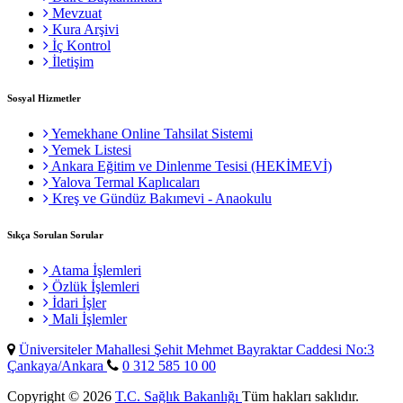
Mevzuat
Kura Arşivi
İç Kontrol
İletişim
Sosyal Hizmetler
Yemekhane Online Tahsilat Sistemi
Yemek Listesi
Ankara Eğitim ve Dinlenme Tesisi (HEKİMEVİ)
Yalova Termal Kaplıcaları
Kreş ve Gündüz Bakımevi - Anaokulu
Sıkça Sorulan Sorular
Atama İşlemleri
Özlük İşlemleri
İdari İşler
Mali İşlemler
Üniversiteler Mahallesi Şehit Mehmet Bayraktar Caddesi No:3
Çankaya/Ankara
0 312 585 10 00
Copyright © 2026
T.C. Sağlık Bakanlığı
Tüm hakları saklıdır.