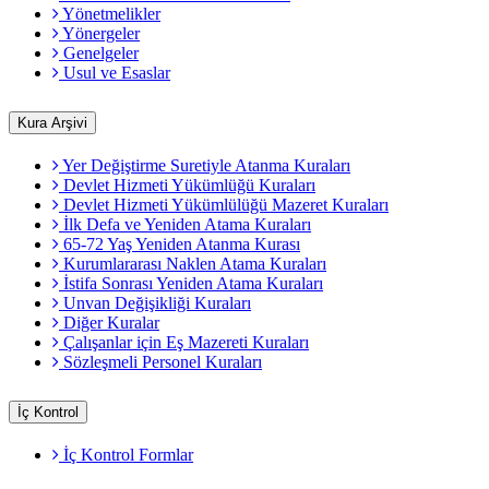
Yönetmelikler
Yönergeler
Genelgeler
Usul ve Esaslar
Kura Arşivi
Yer Değiştirme Suretiyle Atanma Kuraları
Devlet Hizmeti Yükümlüğü Kuraları
Devlet Hizmeti Yükümlülüğü Mazeret Kuraları
İlk Defa ve Yeniden Atama Kuraları
65-72 Yaş Yeniden Atanma Kurası
Kurumlararası Naklen Atama Kuraları
İstifa Sonrası Yeniden Atama Kuraları
Unvan Değişikliği Kuraları
Diğer Kuralar
Çalışanlar için Eş Mazereti Kuraları
Sözleşmeli Personel Kuraları
İç Kontrol
İç Kontrol Formlar