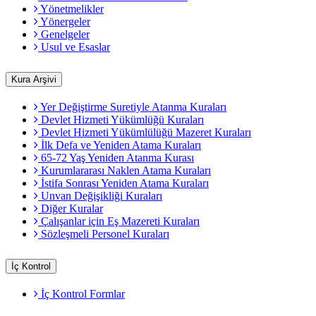
Yönetmelikler
Yönergeler
Genelgeler
Usul ve Esaslar
Kura Arşivi
Yer Değiştirme Suretiyle Atanma Kuraları
Devlet Hizmeti Yükümlüğü Kuraları
Devlet Hizmeti Yükümlülüğü Mazeret Kuraları
İlk Defa ve Yeniden Atama Kuraları
65-72 Yaş Yeniden Atanma Kurası
Kurumlararası Naklen Atama Kuraları
İstifa Sonrası Yeniden Atama Kuraları
Unvan Değişikliği Kuraları
Diğer Kuralar
Çalışanlar için Eş Mazereti Kuraları
Sözleşmeli Personel Kuraları
İç Kontrol
İç Kontrol Formlar