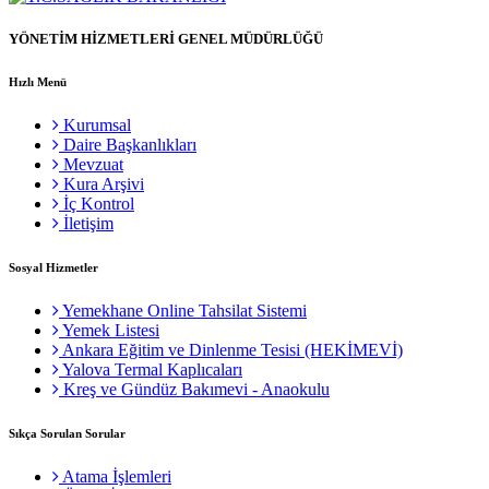
YÖNETİM HİZMETLERİ GENEL MÜDÜRLÜĞÜ
Hızlı Menü
Kurumsal
Daire Başkanlıkları
Mevzuat
Kura Arşivi
İç Kontrol
İletişim
Sosyal Hizmetler
Yemekhane Online Tahsilat Sistemi
Yemek Listesi
Ankara Eğitim ve Dinlenme Tesisi (HEKİMEVİ)
Yalova Termal Kaplıcaları
Kreş ve Gündüz Bakımevi - Anaokulu
Sıkça Sorulan Sorular
Atama İşlemleri