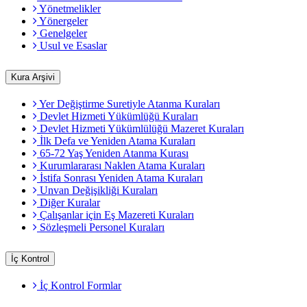
Yönetmelikler
Yönergeler
Genelgeler
Usul ve Esaslar
Kura Arşivi
Yer Değiştirme Suretiyle Atanma Kuraları
Devlet Hizmeti Yükümlüğü Kuraları
Devlet Hizmeti Yükümlülüğü Mazeret Kuraları
İlk Defa ve Yeniden Atama Kuraları
65-72 Yaş Yeniden Atanma Kurası
Kurumlararası Naklen Atama Kuraları
İstifa Sonrası Yeniden Atama Kuraları
Unvan Değişikliği Kuraları
Diğer Kuralar
Çalışanlar için Eş Mazereti Kuraları
Sözleşmeli Personel Kuraları
İç Kontrol
İç Kontrol Formlar