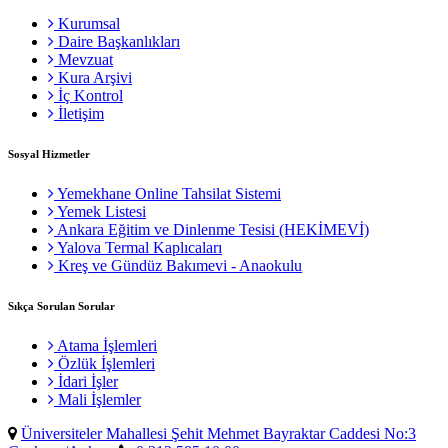
Kurumsal
Daire Başkanlıkları
Mevzuat
Kura Arşivi
İç Kontrol
İletişim
Sosyal Hizmetler
Yemekhane Online Tahsilat Sistemi
Yemek Listesi
Ankara Eğitim ve Dinlenme Tesisi (HEKİMEVİ)
Yalova Termal Kaplıcaları
Kreş ve Gündüz Bakımevi - Anaokulu
Sıkça Sorulan Sorular
Atama İşlemleri
Özlük İşlemleri
İdari İşler
Mali İşlemler
Üniversiteler Mahallesi Şehit Mehmet Bayraktar Caddesi No:3