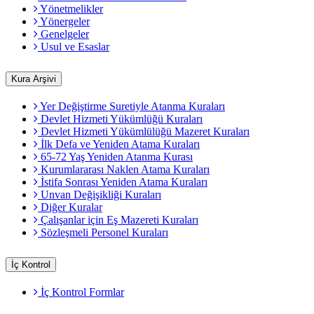
Yönetmelikler
Yönergeler
Genelgeler
Usul ve Esaslar
Kura Arşivi
Yer Değiştirme Suretiyle Atanma Kuraları
Devlet Hizmeti Yükümlüğü Kuraları
Devlet Hizmeti Yükümlülüğü Mazeret Kuraları
İlk Defa ve Yeniden Atama Kuraları
65-72 Yaş Yeniden Atanma Kurası
Kurumlararası Naklen Atama Kuraları
İstifa Sonrası Yeniden Atama Kuraları
Unvan Değişikliği Kuraları
Diğer Kuralar
Çalışanlar için Eş Mazereti Kuraları
Sözleşmeli Personel Kuraları
İç Kontrol
İç Kontrol Formlar