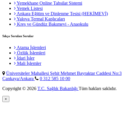
Yemekhane Online Tahsilat Sistemi
Yemek Listesi
Ankara Eğitim ve Dinlenme Tesisi (HEKİMEVİ)
Yalova Termal Kaplıcaları
Kreş ve Gündüz Bakımevi - Anaokulu
Sıkça Sorulan Sorular
Atama İşlemleri
Özlük İşlemleri
İdari İşler
Mali İşlemler
Üniversiteler Mahallesi Şehit Mehmet Bayraktar Caddesi No:3
Çankaya/Ankara
0 312 585 10 00
Copyright © 2026
T.C. Sağlık Bakanlığı
Tüm hakları saklıdır.
×