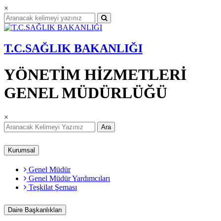
×
T.C.SAĞLIK BAKANLIĞI
YÖNETİM HİZMETLERİ
GENEL MÜDÜRLÜĞÜ
×
Ara
Kurumsal
Genel Müdür
Genel Müdür Yardımcıları
Teşkilat Şeması
Daire Başkanlıkları