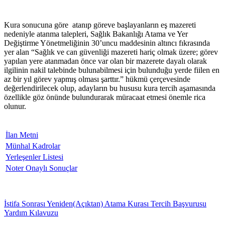
Kura sonucuna göre atanıp göreve başlayanların eş mazereti
nedeniyle atanma talepleri, Sağlık Bakanlığı Atama ve Yer
Değiştirme Yönetmeliğinin 30’uncu maddesinin altıncı fıkrasında
yer alan “Sağlık ve can güvenliği mazereti hariç olmak üzere; görev
yapılan yere atanmadan önce var olan bir mazerete dayalı olarak
ilgilinin nakil talebinde bulunabilmesi için bulunduğu yerde fiilen en
az bir yıl görev yapmış olması şarttır.” hükmü çerçevesinde
değerlendirilecek olup, adayların bu hususu kura tercih aşamasında
özellikle göz önünde bulundurarak müracaat etmesi önemle rica
olunur.
İlan Metni
Münhal Kadrolar
Yerleşenler Listesi
Noter Onaylı Sonuçlar
İstifa Sonrası Yeniden(Açıktan) Atama Kurası Tercih Başvurusu
Yardım Kılavuzu