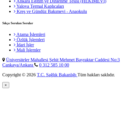
Ankara Eğitim ve Dinlenme Tesisi (HEKİMEVİ)
Yalova Termal Kaplıcaları
Kreş ve Gündüz Bakımevi - Anaokulu
Sıkça Sorulan Sorular
Atama İşlemleri
Özlük İşlemleri
İdari İşler
Mali İşlemler
Üniversiteler Mahallesi Şehit Mehmet Bayraktar Caddesi No:3
Çankaya/Ankara
0 312 585 10 00
Copyright © 2026
T.C. Sağlık Bakanlığı
Tüm hakları saklıdır.
×