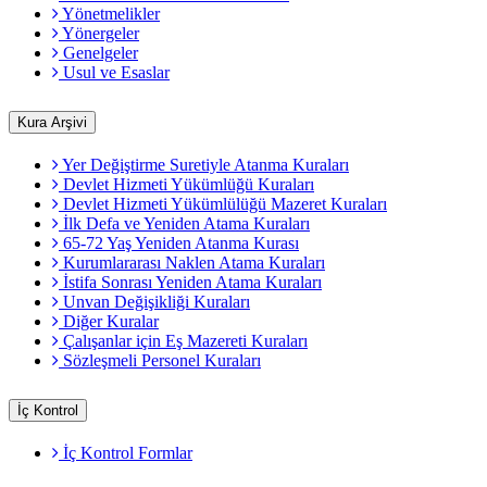
Yönetmelikler
Yönergeler
Genelgeler
Usul ve Esaslar
Kura Arşivi
Yer Değiştirme Suretiyle Atanma Kuraları
Devlet Hizmeti Yükümlüğü Kuraları
Devlet Hizmeti Yükümlülüğü Mazeret Kuraları
İlk Defa ve Yeniden Atama Kuraları
65-72 Yaş Yeniden Atanma Kurası
Kurumlararası Naklen Atama Kuraları
İstifa Sonrası Yeniden Atama Kuraları
Unvan Değişikliği Kuraları
Diğer Kuralar
Çalışanlar için Eş Mazereti Kuraları
Sözleşmeli Personel Kuraları
İç Kontrol
İç Kontrol Formlar