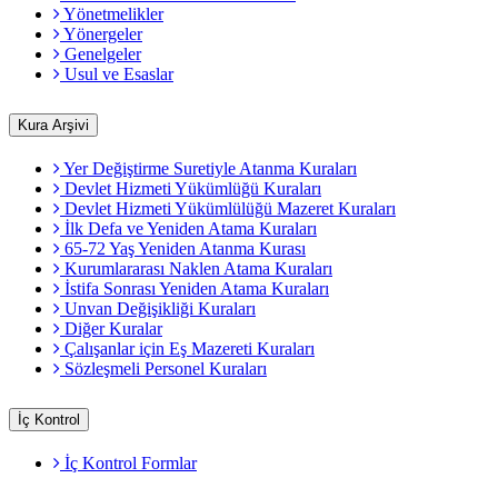
Yönetmelikler
Yönergeler
Genelgeler
Usul ve Esaslar
Kura Arşivi
Yer Değiştirme Suretiyle Atanma Kuraları
Devlet Hizmeti Yükümlüğü Kuraları
Devlet Hizmeti Yükümlülüğü Mazeret Kuraları
İlk Defa ve Yeniden Atama Kuraları
65-72 Yaş Yeniden Atanma Kurası
Kurumlararası Naklen Atama Kuraları
İstifa Sonrası Yeniden Atama Kuraları
Unvan Değişikliği Kuraları
Diğer Kuralar
Çalışanlar için Eş Mazereti Kuraları
Sözleşmeli Personel Kuraları
İç Kontrol
İç Kontrol Formlar