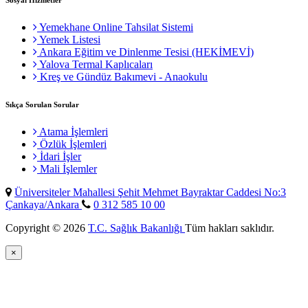
Sosyal Hizmetler
Yemekhane Online Tahsilat Sistemi
Yemek Listesi
Ankara Eğitim ve Dinlenme Tesisi (HEKİMEVİ)
Yalova Termal Kaplıcaları
Kreş ve Gündüz Bakımevi - Anaokulu
Sıkça Sorulan Sorular
Atama İşlemleri
Özlük İşlemleri
İdari İşler
Mali İşlemler
Üniversiteler Mahallesi Şehit Mehmet Bayraktar Caddesi No:3
Çankaya/Ankara
0 312 585 10 00
Copyright © 2026
T.C. Sağlık Bakanlığı
Tüm hakları saklıdır.
×