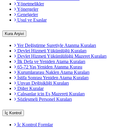
Yönetmelikler
Yönergeler
Genelgeler
Usul ve Esaslar
Kura Arşivi
Yer Değiştirme Suretiyle Atanma Kuraları
Devlet Hizmeti Yükümlüğü Kuraları
Devlet Hizmeti Yükümlülüğü Mazeret Kuraları
İlk Defa ve Yeniden Atama Kuraları
65-72 Yaş Yeniden Atanma Kurası
Kurumlararası Naklen Atama Kuraları
İstifa Sonrası Yeniden Atama Kuraları
Unvan Değişikliği Kuraları
Diğer Kuralar
Çalışanlar için Eş Mazereti Kuraları
Sözleşmeli Personel Kuraları
İç Kontrol
İç Kontrol Formlar