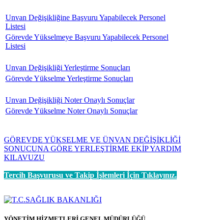
Unvan Değişikliğine Başvuru Yapabilecek Personel
Listesi
Görevde Yükselmeye Başvuru Yapabilecek Personel
Listesi
Unvan Değişikliği Yerleştirme Sonuçları
Görevde Yükselme Yerleştirme Sonuçları
Unvan Değişikliği Noter Onaylı Sonuçlar
Görevde Yükselme Noter Onaylı Sonuçlar
GÖREVDE YÜKSELME VE ÜNVAN DEĞİŞİKLİĞİ
SONUCUNA GÖRE YERLEŞTİRME EKİP YARDIM
KILAVUZU
Tercih Başvurusu ve Takip İşlemleri İçin Tıklayınız.
YÖNETİM HİZMETLERİ GENEL MÜDÜRLÜĞÜ