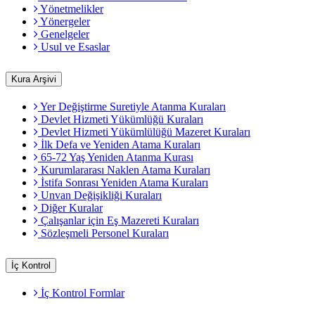
Yönetmelikler
Yönergeler
Genelgeler
Usul ve Esaslar
Kura Arşivi
Yer Değiştirme Suretiyle Atanma Kuraları
Devlet Hizmeti Yükümlüğü Kuraları
Devlet Hizmeti Yükümlülüğü Mazeret Kuraları
İlk Defa ve Yeniden Atama Kuraları
65-72 Yaş Yeniden Atanma Kurası
Kurumlararası Naklen Atama Kuraları
İstifa Sonrası Yeniden Atama Kuraları
Unvan Değişikliği Kuraları
Diğer Kuralar
Çalışanlar için Eş Mazereti Kuraları
Sözleşmeli Personel Kuraları
İç Kontrol
İç Kontrol Formlar