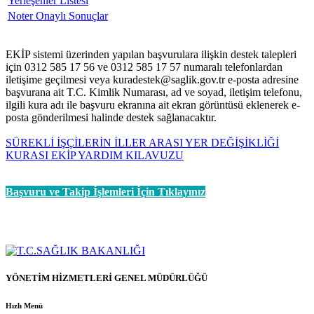
Yerleşenler Listesi
Noter Onaylı Sonuçlar
EKİP sistemi üzerinden yapılan başvurulara ilişkin destek talepleri
için 0312 585 17 56 ve 0312 585 17 57 numaralı telefonlardan
iletişime geçilmesi veya kuradestek@saglik.gov.tr e-posta adresine
başvurana ait T.C. Kimlik Numarası, ad ve soyad, iletişim telefonu,
ilgili kura adı ile başvuru ekranına ait ekran görüntüsü eklenerek e-
posta gönderilmesi halinde destek sağlanacaktır.
SÜREKLİ İŞÇİLERİN İLLER ARASI YER DEĞİŞİKLİĞİ
KURASI EKİP YARDIM KILAVUZU
Başvuru ve Takip İşlemleri İçin Tıklayınız
YÖNETİM HİZMETLERİ GENEL MÜDÜRLÜĞÜ
Hızlı Menü