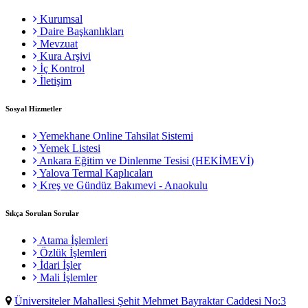
Kurumsal
Daire Başkanlıkları
Mevzuat
Kura Arşivi
İç Kontrol
İletişim
Sosyal Hizmetler
Yemekhane Online Tahsilat Sistemi
Yemek Listesi
Ankara Eğitim ve Dinlenme Tesisi (HEKİMEVİ)
Yalova Termal Kaplıcaları
Kreş ve Gündüz Bakımevi - Anaokulu
Sıkça Sorulan Sorular
Atama İşlemleri
Özlük İşlemleri
İdari İşler
Mali İşlemler
Üniversiteler Mahallesi Şehit Mehmet Bayraktar Caddesi No:3