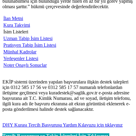
bulunabilmesi için bulunduğu yerde fiilen en az bir yıl görev yapmış
olması şarttır.” hükmü çerçevesinde değerlendirilecektir.
İlan Metni
Kura Takvimi
İsim Listeleri
Uzman Tabip İsim Listesi
Pratisyen Tabip İsim Listesi
Münhal Kadrolar
Yerleşenler Listesi
Noter Onaylı Sonuçlar
EKİP sistemi üzerinden yapılan başvurulara ilişkin destek talepleri
için 0312 585 17 56 ve 0312 585 17 57 numaralı telefonlardan
iletişime geçilmesi veya kuradestek@saglik.gov.tr e-posta adresine
başvurana ait T.C. Kimlik Numarası, ad ve soyad, iletişim telefonu,
ilgili kura adı ile başvuru ekranına ait ekran görüntüsü eklenerek e-
posta gönderilmesi halinde destek sağlanacaktır.
DHY Kurası Tercih Başvurusu Yardım Kılavuzu için tıklayınız
Tercih Başvurusu ve Takip İşlemleri İçin Tıklayınız.