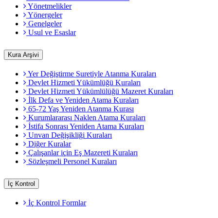
Yönetmelikler
Yönergeler
Genelgeler
Usul ve Esaslar
Kura Arşivi
Yer Değiştirme Suretiyle Atanma Kuraları
Devlet Hizmeti Yükümlüğü Kuraları
Devlet Hizmeti Yükümlülüğü Mazeret Kuraları
İlk Defa ve Yeniden Atama Kuraları
65-72 Yaş Yeniden Atanma Kurası
Kurumlararası Naklen Atama Kuraları
İstifa Sonrası Yeniden Atama Kuraları
Unvan Değişikliği Kuraları
Diğer Kuralar
Çalışanlar için Eş Mazereti Kuraları
Sözleşmeli Personel Kuraları
İç Kontrol
İç Kontrol Formlar