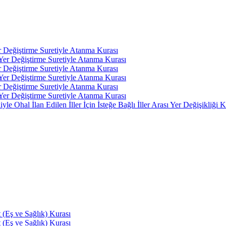
r Değiştirme Suretiyle Atanma Kurası
 Yer Değiştirme Suretiyle Atanma Kurası
r Değiştirme Suretiyle Atanma Kurası
 Yer Değiştirme Suretiyle Atanma Kurası
r Değiştirme Suretiyle Atanma Kurası
 Yer Değiştirme Suretiyle Atanma Kurası
 Ohal İlan Edilen İller İçin İsteğe Bağlı İller Arası Yer Değişikliği K
(Eş ve Sağlık) Kurası
(Eş ve Sağlık) Kurası