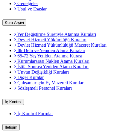
Genelgeler
Usul ve Esaslar
Kura Arşivi
Yer Değiştirme Suretiyle Atanma Kuraları
Devlet Hizmeti Yükümlüğü Kuraları
Devlet Hizmeti Yükümlülüğü Mazeret Kuraları
İlk Defa ve Yeniden Atama Kuraları
65-72 Yaş Yeniden Atanma Kurası
Kurumlararası Naklen Atama Kuraları
İstifa Sonrası Yeniden Atama Kuraları
Unvan Değişikliği Kuraları
Diğer Kuralar
Çalışanlar için Eş Mazereti Kuraları
Sözleşmeli Personel Kuraları
İç Kontrol
İç Kontrol Formlar
İletişim