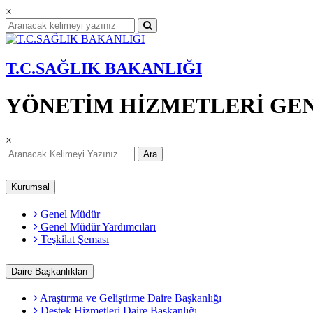
×
T.C.SAĞLIK BAKANLIĞI
YÖNETİM HİZMETLERİ GE
×
Ara
Kurumsal
Genel Müdür
Genel Müdür Yardımcıları
Teşkilat Şeması
Daire Başkanlıkları
Araştırma ve Geliştirme Daire Başkanlığı
Destek Hizmetleri Daire Başkanlığı