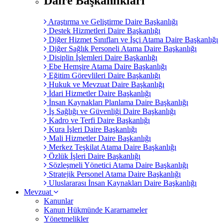
Daire Başkanlıkları
Araştırma ve Geliştirme Daire Başkanlığı
Destek Hizmetleri Daire Başkanlığı
Diğer Hizmet Sınıfları ve İşçi Atama Daire Başkanlığı
Diğer Sağlık Personeli Atama Daire Başkanlığı
Disiplin İşlemleri Daire Başkanlığı
Ebe Hemşire Atama Daire Başkanlığı
Eğitim Görevlileri Daire Başkanlığı
Hukuk ve Mevzuat Daire Başkanlığı
İdari Hizmetler Daire Başkanlığı
İnsan Kaynakları Planlama Daire Başkanlığı
İş Sağlığı ve Güvenliği Daire Başkanlığı
Kadro ve Terfi Daire Başkanlığı
Kura İşleri Daire Başkanlığı
Mali Hizmetler Daire Başkanlığı
Merkez Teşkilat Atama Daire Başkanlığı
Özlük İşleri Daire Başkanlığı
Sözleşmeli Yönetici Atama Daire Başkanlığı
Stratejik Personel Atama Daire Başkanlığı
Uluslararası İnsan Kaynakları Daire Başkanlığı
Mevzuat
Kanunlar
Kanun Hükmünde Kararnameler
Yönetmelikler