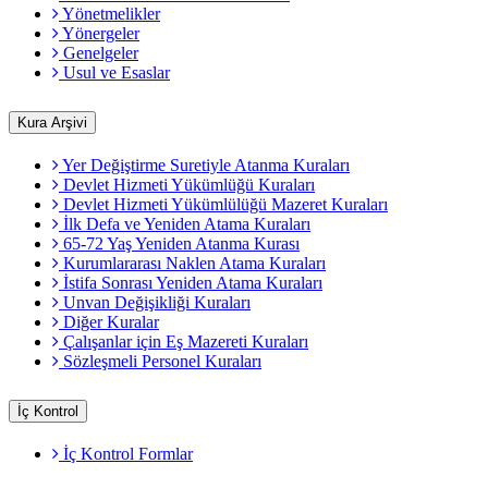
Yönetmelikler
Yönergeler
Genelgeler
Usul ve Esaslar
Kura Arşivi
Yer Değiştirme Suretiyle Atanma Kuraları
Devlet Hizmeti Yükümlüğü Kuraları
Devlet Hizmeti Yükümlülüğü Mazeret Kuraları
İlk Defa ve Yeniden Atama Kuraları
65-72 Yaş Yeniden Atanma Kurası
Kurumlararası Naklen Atama Kuraları
İstifa Sonrası Yeniden Atama Kuraları
Unvan Değişikliği Kuraları
Diğer Kuralar
Çalışanlar için Eş Mazereti Kuraları
Sözleşmeli Personel Kuraları
İç Kontrol
İç Kontrol Formlar