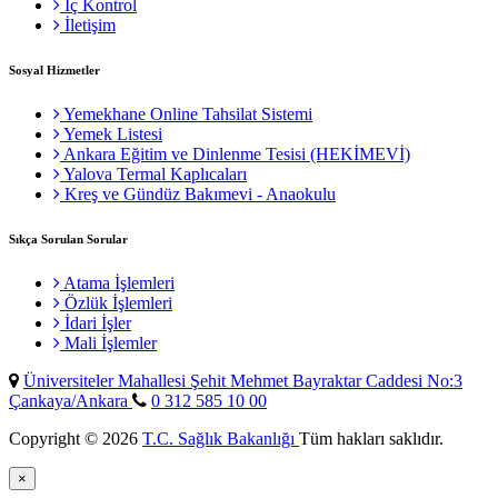
İç Kontrol
İletişim
Sosyal Hizmetler
Yemekhane Online Tahsilat Sistemi
Yemek Listesi
Ankara Eğitim ve Dinlenme Tesisi (HEKİMEVİ)
Yalova Termal Kaplıcaları
Kreş ve Gündüz Bakımevi - Anaokulu
Sıkça Sorulan Sorular
Atama İşlemleri
Özlük İşlemleri
İdari İşler
Mali İşlemler
Üniversiteler Mahallesi Şehit Mehmet Bayraktar Caddesi No:3
Çankaya/Ankara
0 312 585 10 00
Copyright © 2026
T.C. Sağlık Bakanlığı
Tüm hakları saklıdır.
×