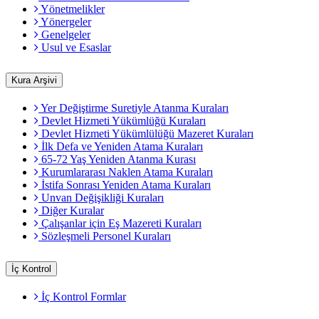
Yönetmelikler
Yönergeler
Genelgeler
Usul ve Esaslar
Kura Arşivi
Yer Değiştirme Suretiyle Atanma Kuraları
Devlet Hizmeti Yükümlüğü Kuraları
Devlet Hizmeti Yükümlülüğü Mazeret Kuraları
İlk Defa ve Yeniden Atama Kuraları
65-72 Yaş Yeniden Atanma Kurası
Kurumlararası Naklen Atama Kuraları
İstifa Sonrası Yeniden Atama Kuraları
Unvan Değişikliği Kuraları
Diğer Kuralar
Çalışanlar için Eş Mazereti Kuraları
Sözleşmeli Personel Kuraları
İç Kontrol
İç Kontrol Formlar