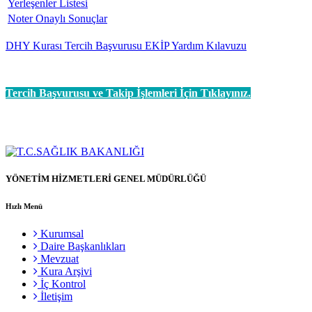
Yerleşenler Listesi
Noter Onaylı Sonuçlar
DHY Kurası Tercih Başvurusu EKİP Yardım Kılavuzu
Tercih Başvurusu ve Takip İşlemleri İçin Tıklayınız.
YÖNETİM HİZMETLERİ GENEL MÜDÜRLÜĞÜ
Hızlı Menü
Kurumsal
Daire Başkanlıkları
Mevzuat
Kura Arşivi
İç Kontrol
İletişim