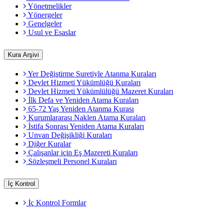
Yönetmelikler
Yönergeler
Genelgeler
Usul ve Esaslar
Kura Arşivi
Yer Değiştirme Suretiyle Atanma Kuraları
Devlet Hizmeti Yükümlüğü Kuraları
Devlet Hizmeti Yükümlülüğü Mazeret Kuraları
İlk Defa ve Yeniden Atama Kuraları
65-72 Yaş Yeniden Atanma Kurası
Kurumlararası Naklen Atama Kuraları
İstifa Sonrası Yeniden Atama Kuraları
Unvan Değişikliği Kuraları
Diğer Kuralar
Çalışanlar için Eş Mazereti Kuraları
Sözleşmeli Personel Kuraları
İç Kontrol
İç Kontrol Formlar