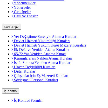
Yönetmelikler
Yönergeler
Genelgeler
Usul ve Esaslar
Kura Arşivi
Yer Değiştirme Suretiyle Atanma Kuraları
Devlet Hizmeti Yükümlüğü Kuraları
Devlet Hizmeti Yükümlülüğü Mazeret Kuraları
İlk Defa ve Yeniden Atama Kuraları
65-72 Yaş Yeniden Atanma Kurası
Kurumlararası Naklen Atama Kuraları
İstifa Sonrası Yeniden Atama Kuraları
Unvan Değişikliği Kuraları
Diğer Kuralar
Çalışanlar için Eş Mazereti Kuraları
Sözleşmeli Personel Kuraları
İç Kontrol
İç Kontrol Formlar