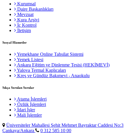
Kurumsal
Daire Başkanlıkları
Mevzuat
Kura Arşivi
İç Kontrol
İletişim
Sosyal Hizmetler
Yemekhane Online Tahsilat Sistemi
Yemek Listesi
Ankara Eğitim ve Dinlenme Tesisi (HEKİMEVİ)
Yalova Termal Kaplıcaları
Kreş ve Gündüz Bakımevi - Anaokulu
Sıkça Sorulan Sorular
Atama İşlemleri
Özlük İşlemleri
İdari İşler
Mali İşlemler
Üniversiteler Mahallesi Şehit Mehmet Bayraktar Caddesi No:3
Çankaya/Ankara
0 312 585 10 00