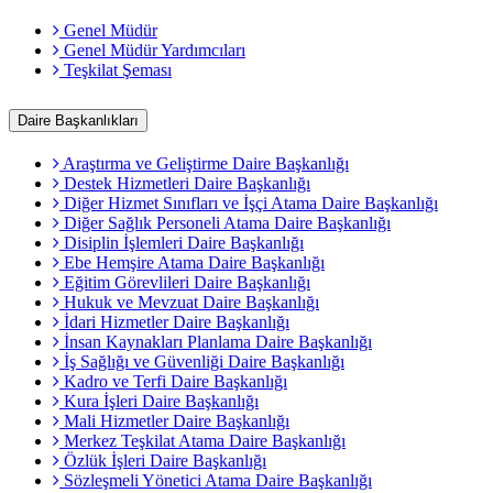
Genel Müdür
Genel Müdür Yardımcıları
Teşkilat Şeması
Daire Başkanlıkları
Araştırma ve Geliştirme Daire Başkanlığı
Destek Hizmetleri Daire Başkanlığı
Diğer Hizmet Sınıfları ve İşçi Atama Daire Başkanlığı
Diğer Sağlık Personeli Atama Daire Başkanlığı
Disiplin İşlemleri Daire Başkanlığı
Ebe Hemşire Atama Daire Başkanlığı
Eğitim Görevlileri Daire Başkanlığı
Hukuk ve Mevzuat Daire Başkanlığı
İdari Hizmetler Daire Başkanlığı
İnsan Kaynakları Planlama Daire Başkanlığı
İş Sağlığı ve Güvenliği Daire Başkanlığı
Kadro ve Terfi Daire Başkanlığı
Kura İşleri Daire Başkanlığı
Mali Hizmetler Daire Başkanlığı
Merkez Teşkilat Atama Daire Başkanlığı
Özlük İşleri Daire Başkanlığı
Sözleşmeli Yönetici Atama Daire Başkanlığı