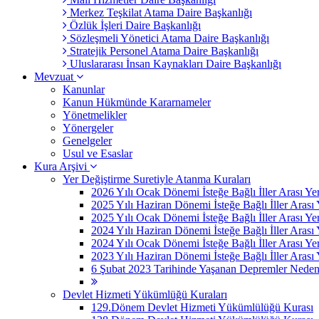
Merkez Teşkilat Atama Daire Başkanlığı
Özlük İşleri Daire Başkanlığı
Sözleşmeli Yönetici Atama Daire Başkanlığı
Stratejik Personel Atama Daire Başkanlığı
Uluslararası İnsan Kaynakları Daire Başkanlığı
Mevzuat
Kanunlar
Kanun Hükmünde Kararnameler
Yönetmelikler
Yönergeler
Genelgeler
Usul ve Esaslar
Kura Arşivi
Yer Değiştirme Suretiyle Atanma Kuraları
2026 Yılı Ocak Dönemi İsteğe Bağlı İller Arası Ye
2025 Yılı Haziran Dönemi İsteğe Bağlı İller Arası
2025 Yılı Ocak Dönemi İsteğe Bağlı İller Arası Ye
2024 Yılı Haziran Dönemi İsteğe Bağlı İller Arası
2024 Yılı Ocak Dönemi İsteğe Bağlı İller Arası Ye
2023 Yılı Haziran Dönemi İsteğe Bağlı İller Arası
6 Şubat 2023 Tarihinde Yaşanan Depremler Nedeniyle
Devlet Hizmeti Yükümlüğü Kuraları
129.Dönem Devlet Hizmeti Yükümlülüğü Kurası