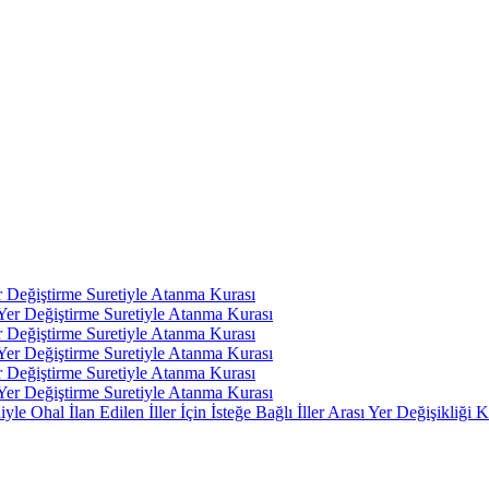
r Değiştirme Suretiyle Atanma Kurası
 Yer Değiştirme Suretiyle Atanma Kurası
r Değiştirme Suretiyle Atanma Kurası
 Yer Değiştirme Suretiyle Atanma Kurası
r Değiştirme Suretiyle Atanma Kurası
 Yer Değiştirme Suretiyle Atanma Kurası
 Ohal İlan Edilen İller İçin İsteğe Bağlı İller Arası Yer Değişikliği K