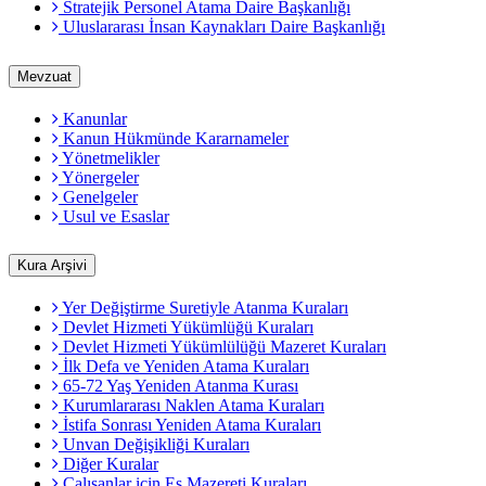
Stratejik Personel Atama Daire Başkanlığı
Uluslararası İnsan Kaynakları Daire Başkanlığı
Mevzuat
Kanunlar
Kanun Hükmünde Kararnameler
Yönetmelikler
Yönergeler
Genelgeler
Usul ve Esaslar
Kura Arşivi
Yer Değiştirme Suretiyle Atanma Kuraları
Devlet Hizmeti Yükümlüğü Kuraları
Devlet Hizmeti Yükümlülüğü Mazeret Kuraları
İlk Defa ve Yeniden Atama Kuraları
65-72 Yaş Yeniden Atanma Kurası
Kurumlararası Naklen Atama Kuraları
İstifa Sonrası Yeniden Atama Kuraları
Unvan Değişikliği Kuraları
Diğer Kuralar
Çalışanlar için Eş Mazereti Kuraları