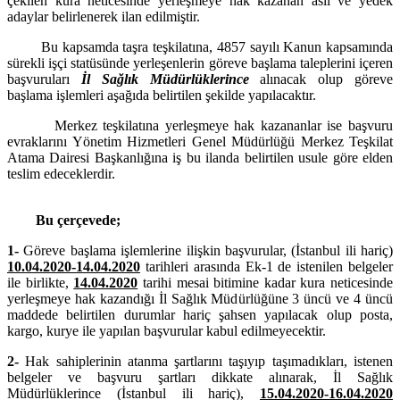
çekilen kura neticesinde yerleşmeye hak kazanan asil ve yedek
adaylar belirlenerek ilan edilmiştir.
Bu kapsamda taşra teşkilatına, 4857 sayılı Kanun kapsamında
sürekli işçi statüsünde
yerleşenler
in göreve başlama taleplerini içeren
başvuruları
İl Sağlık Müdürlüklerince
alınacak olup göreve
başlama işlemleri aşağıda belirtilen şekilde yapılacaktır.
Merkez teşkilatına yerleşmeye hak kazananlar ise başvuru
evraklarını Yönetim Hizmetleri Genel Müdürlüğü Merkez Teşkilat
Atama Dairesi Başkanlığına iş bu ilanda belirtilen usule göre elden
teslim edeceklerdir.
Bu çerçevede;
1-
Göreve başlama işlemlerine ilişkin başvurular, (İstanbul ili hariç)
10.04.2020-14.04.2020
tarihleri arasında Ek-1 de istenilen belgeler
ile birlikte,
14.04.2020
tarihi mesai bitimine kadar kura neticesinde
yerleşmeye hak kazandığı İl Sağlık Müdürlüğüne 3 üncü ve 4 üncü
maddede belirtilen durumlar hariç şahsen yapılacak olup posta,
kargo, kurye ile yapılan başvurular kabul edilmeyecektir.
2-
Hak sahiplerinin atanma şartlarını taşıyıp taşımadıkları, istenen
belgeler ve başvuru şartları dikkate alınarak, İl Sağlık
Müdürlüklerince (İstanbul ili hariç),
15.04.2020-16.04.2020