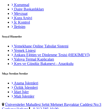
Kurumsal
Daire Başkanlıkları
Mevzuat
Kura Arşivi
İç Kontrol
İletişim
Sosyal Hizmetler
Yemekhane Online Tahsilat Sistemi
Yemek Listesi
Ankara Eğitim ve Dinlenme Tesisi (HEKİMEVİ)
Yalova Termal Kaplıcaları
Kreş ve Gündüz Bakımevi - Anaokulu
Sıkça Sorulan Sorular
Atama İşlemleri
Özlük İşlemleri
İdari İşler
Mali İşlemler
Üniversiteler Mahallesi Şehit Mehmet Bayraktar Caddesi No:3
Çankaya/Ankara
0 312 585 10 00