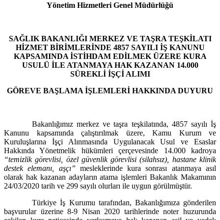
Yönetim Hizmetleri Genel Müdürlüğü
SAĞLIK BAKANLIĞI MERKEZ VE TAŞRA TEŞKİLATI
HİZMET BİRİMLERİNDE 4857 SAYILI İŞ KANUNU
KAPSAMINDA İSTİHDAM EDİLMEK ÜZERE KURA
USULÜ İLE ATANMAYA HAK KAZANAN 14.000
SÜREKLİ İŞÇİ ALIMI
GÖREVE BAŞLAMA İŞLEMLERİ HAKKINDA DUYURU
Bakanlığımız merkez ve taşra teşkilatında, 4857 sayılı İş
Kanunu kapsamında çalıştırılmak üzere, Kamu Kurum ve
Kuruluşlarına İşçi Alınmasında Uygulanacak Usul ve Esaslar
Hakkında Yönetmelik hükümleri çerçevesinde 14.000 kadroya
“temizlik görevlisi, özel güvenlik görevlisi (silahsız), hastane klinik
destek elemanı, aşçı”
mesleklerinde kura sonrası atanmaya asıl
olarak hak kazanan adayların atama işlemleri Bakanlık Makamının
24/03/2020 tarih ve 299 sayılı olurları ile uygun görülmüştür.
Türkiye İş Kurumu tarafından, Bakanlığımıza gönderilen
başvurular üzerine 8-9 Nisan 2020 tarihlerinde noter huzurunda