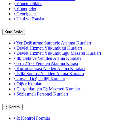
Yönetmelikler
Yönergeler
Genelgeler
Usul ve Esaslar
Kura Arşivi
Yer Değiştirme Suretiyle Atanma Kuraları
Devlet Hizmeti Yükümlüğü Kuraları
Devlet Hizmeti Yükümlülüğü Mazeret Kuraları
İlk Defa ve Yeniden Atama Kuraları
65-72 Yaş Yeniden Atanma Kurası
Kurumlararası Naklen Atama Kuraları
İstifa Sonrası Yeniden Atama Kuraları
Unvan Değişikliği Kuraları
Diğer Kuralar
Çalışanlar için Eş Mazereti Kuraları
Sözleşmeli Personel Kuraları
İç Kontrol
İç Kontrol Formlar