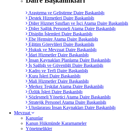
Daire Başkanlıkları
Araştırma ve Geliştirme Daire Başkanlığı
Destek Hizmetleri Daire Başkanlığı
Diğer Hizmet Sınıfları ve İşçi Atama Daire Başkanlığı
Diğer Sağlık Personeli Atama Daire Başkanlığı
Disiplin İşlemleri Daire Başkanlığı
Ebe Hemşire Atama Daire Başkanlığı
Eğitim Görevlileri Daire Başkanlığı
Hukuk ve Mevzuat Daire Başkanlığı
İdari Hizmetler Daire Başkanlığı
İnsan Kaynakları Planlama Daire Başkanlığı
İş Sağlığı ve Güvenliği Daire Başkanlığı
Kadro ve Terfi Daire Başkanlığı
Kura İşleri Daire Başkanlığı
Mali Hizmetler Daire Başkanlığı
Merkez Teşkilat Atama Daire Başkanlığı
Özlük İşleri Daire Başkanlığı
Sözleşmeli Yönetici Atama Daire Başkanlığı
Stratejik Personel Atama Daire Başkanlığı
Uluslararası İnsan Kaynakları Daire Başkanlığı
Mevzuat
Kanunlar
Kanun Hükmünde Kararnameler
Yönetmelikler