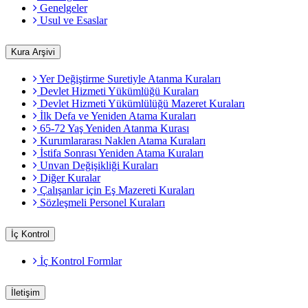
Genelgeler
Usul ve Esaslar
Kura Arşivi
Yer Değiştirme Suretiyle Atanma Kuraları
Devlet Hizmeti Yükümlüğü Kuraları
Devlet Hizmeti Yükümlülüğü Mazeret Kuraları
İlk Defa ve Yeniden Atama Kuraları
65-72 Yaş Yeniden Atanma Kurası
Kurumlararası Naklen Atama Kuraları
İstifa Sonrası Yeniden Atama Kuraları
Unvan Değişikliği Kuraları
Diğer Kuralar
Çalışanlar için Eş Mazereti Kuraları
Sözleşmeli Personel Kuraları
İç Kontrol
İç Kontrol Formlar
İletişim