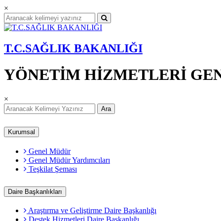
×
T.C.SAĞLIK BAKANLIĞI
YÖNETİM HİZMETLERİ GE
×
Ara
Kurumsal
Genel Müdür
Genel Müdür Yardımcıları
Teşkilat Şeması
Daire Başkanlıkları
Araştırma ve Geliştirme Daire Başkanlığı
Destek Hizmetleri Daire Başkanlığı