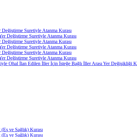
r Değiştirme Suretiyle Atanma Kurası
 Yer Değiştirme Suretiyle Atanma Kurası
r Değiştirme Suretiyle Atanma Kurası
 Yer Değiştirme Suretiyle Atanma Kurası
r Değiştirme Suretiyle Atanma Kurası
 Yer Değiştirme Suretiyle Atanma Kurası
 Ohal İlan Edilen İller İçin İsteğe Bağlı İller Arası Yer Değişikliği K
(Eş ve Sağlık) Kurası
(Eş ve Sağlık) Kurası