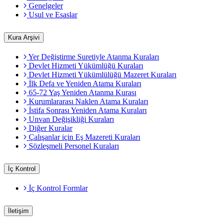
Genelgeler
Usul ve Esaslar
Kura Arşivi
Yer Değiştirme Suretiyle Atanma Kuraları
Devlet Hizmeti Yükümlüğü Kuraları
Devlet Hizmeti Yükümlülüğü Mazeret Kuraları
İlk Defa ve Yeniden Atama Kuraları
65-72 Yaş Yeniden Atanma Kurası
Kurumlararası Naklen Atama Kuraları
İstifa Sonrası Yeniden Atama Kuraları
Unvan Değişikliği Kuraları
Diğer Kuralar
Çalışanlar için Eş Mazereti Kuraları
Sözleşmeli Personel Kuraları
İç Kontrol
İç Kontrol Formlar
İletişim