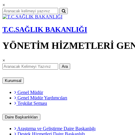
×
T.C.SAĞLIK BAKANLIĞI
YÖNETİM HİZMETLERİ GE
×
Ara
Kurumsal
Genel Müdür
Genel Müdür Yardımcıları
Teşkilat Şeması
Daire Başkanlıkları
Araştırma ve Geliştirme Daire Başkanlığı
Destek Hizmetleri Daire Başkanlığı