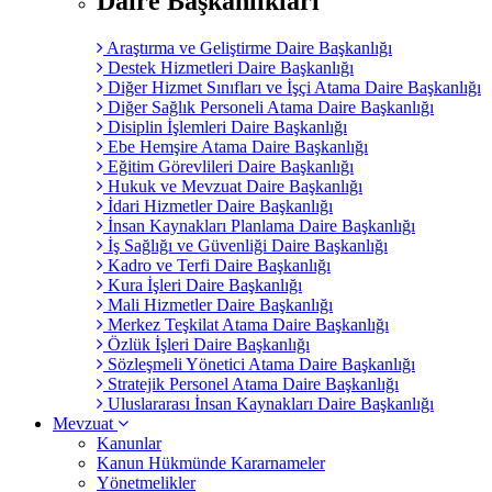
Daire Başkanlıkları
Araştırma ve Geliştirme Daire Başkanlığı
Destek Hizmetleri Daire Başkanlığı
Diğer Hizmet Sınıfları ve İşçi Atama Daire Başkanlığı
Diğer Sağlık Personeli Atama Daire Başkanlığı
Disiplin İşlemleri Daire Başkanlığı
Ebe Hemşire Atama Daire Başkanlığı
Eğitim Görevlileri Daire Başkanlığı
Hukuk ve Mevzuat Daire Başkanlığı
İdari Hizmetler Daire Başkanlığı
İnsan Kaynakları Planlama Daire Başkanlığı
İş Sağlığı ve Güvenliği Daire Başkanlığı
Kadro ve Terfi Daire Başkanlığı
Kura İşleri Daire Başkanlığı
Mali Hizmetler Daire Başkanlığı
Merkez Teşkilat Atama Daire Başkanlığı
Özlük İşleri Daire Başkanlığı
Sözleşmeli Yönetici Atama Daire Başkanlığı
Stratejik Personel Atama Daire Başkanlığı
Uluslararası İnsan Kaynakları Daire Başkanlığı
Mevzuat
Kanunlar
Kanun Hükmünde Kararnameler
Yönetmelikler