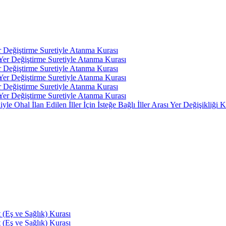
r Değiştirme Suretiyle Atanma Kurası
 Yer Değiştirme Suretiyle Atanma Kurası
r Değiştirme Suretiyle Atanma Kurası
 Yer Değiştirme Suretiyle Atanma Kurası
r Değiştirme Suretiyle Atanma Kurası
 Yer Değiştirme Suretiyle Atanma Kurası
 Ohal İlan Edilen İller İçin İsteğe Bağlı İller Arası Yer Değişikliği K
(Eş ve Sağlık) Kurası
(Eş ve Sağlık) Kurası