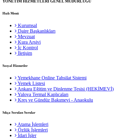
YÖNETİM HİZMETLERİ GENEL MÜDÜRLÜĞÜ
Hızlı Menü
Kurumsal
Daire Başkanlıkları
Mevzuat
Kura Arşivi
İç Kontrol
İletişim
Sosyal Hizmetler
Yemekhane Online Tahsilat Sistemi
Yemek Listesi
Ankara Eğitim ve Dinlenme Tesisi (HEKİMEVİ)
Yalova Termal Kaplıcaları
Kreş ve Gündüz Bakımevi - Anaokulu
Sıkça Sorulan Sorular
Atama İşlemleri
Özlük İşlemleri
İdari İşler