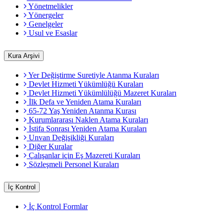
Yönetmelikler
Yönergeler
Genelgeler
Usul ve Esaslar
Kura Arşivi
Yer Değiştirme Suretiyle Atanma Kuraları
Devlet Hizmeti Yükümlüğü Kuraları
Devlet Hizmeti Yükümlülüğü Mazeret Kuraları
İlk Defa ve Yeniden Atama Kuraları
65-72 Yaş Yeniden Atanma Kurası
Kurumlararası Naklen Atama Kuraları
İstifa Sonrası Yeniden Atama Kuraları
Unvan Değişikliği Kuraları
Diğer Kuralar
Çalışanlar için Eş Mazereti Kuraları
Sözleşmeli Personel Kuraları
İç Kontrol
İç Kontrol Formlar