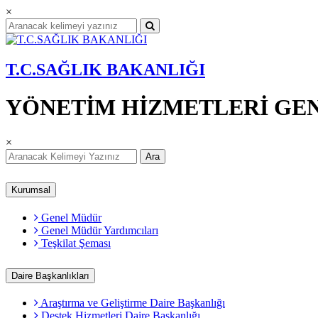
×
T.C.SAĞLIK BAKANLIĞI
YÖNETİM HİZMETLERİ GE
×
Ara
Kurumsal
Genel Müdür
Genel Müdür Yardımcıları
Teşkilat Şeması
Daire Başkanlıkları
Araştırma ve Geliştirme Daire Başkanlığı
Destek Hizmetleri Daire Başkanlığı