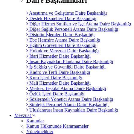
Daire Başkanlıkları
Araştırma ve Geliştirme Daire Başkanlığı
Destek Hizmetleri Daire Başkanlığı
Diğer Hizmet Sınıfları ve İşçi Atama Daire Başkanlığı
Diğer Sağlık Personeli Atama Daire Başkanlığı
Disiplin İşlemleri Daire Başkanlığı
Ebe Hemşire Atama Daire Başkanlığı
Eğitim Görevlileri Daire Başkanlığı
Hukuk ve Mevzuat Daire Başkanlığı
İdari Hizmetler Daire Başkanlığı
İnsan Kaynakları Planlama Daire Başkanlığı
İş Sağlığı ve Güvenliği Daire Başkanlığı
Kadro ve Terfi Daire Başkanlığı
Kura İşleri Daire Başkanlığı
Mali Hizmetler Daire Başkanlığı
Merkez Teşkilat Atama Daire Başkanlığı
Özlük İşleri Daire Başkanlığı
Sözleşmeli Yönetici Atama Daire Başkanlığı
Stratejik Personel Atama Daire Başkanlığı
Uluslararası İnsan Kaynakları Daire Başkanlığı
Mevzuat
Kanunlar
Kanun Hükmünde Kararnameler
Yönetmelikler