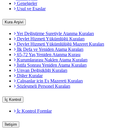
Genelgeler
Usul ve Esaslar
Kura Arşivi
Yer Değiştirme Suretiyle Atanma Kuraları
Devlet Hizmeti Yükümlüğü Kuraları
Devlet Hizmeti Yükümlülüğü Mazeret Kuraları
İlk Defa ve Yeniden Atama Kuraları
65-72 Yaş Yeniden Atanma Kurası
Kurumlararası Naklen Atama Kuraları
İstifa Sonrası Yeniden Atama Kuraları
Unvan Değişikliği Kuraları
Diğer Kuralar
Çalışanlar için Eş Mazereti Kuraları
Sözleşmeli Personel Kuraları
İç Kontrol
İç Kontrol Formlar
İletişim