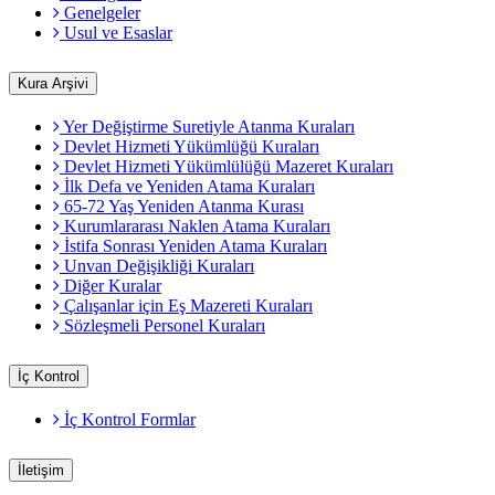
Genelgeler
Usul ve Esaslar
Kura Arşivi
Yer Değiştirme Suretiyle Atanma Kuraları
Devlet Hizmeti Yükümlüğü Kuraları
Devlet Hizmeti Yükümlülüğü Mazeret Kuraları
İlk Defa ve Yeniden Atama Kuraları
65-72 Yaş Yeniden Atanma Kurası
Kurumlararası Naklen Atama Kuraları
İstifa Sonrası Yeniden Atama Kuraları
Unvan Değişikliği Kuraları
Diğer Kuralar
Çalışanlar için Eş Mazereti Kuraları
Sözleşmeli Personel Kuraları
İç Kontrol
İç Kontrol Formlar
İletişim