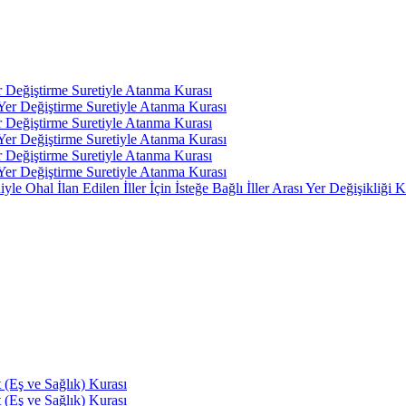
r Değiştirme Suretiyle Atanma Kurası
 Yer Değiştirme Suretiyle Atanma Kurası
r Değiştirme Suretiyle Atanma Kurası
 Yer Değiştirme Suretiyle Atanma Kurası
r Değiştirme Suretiyle Atanma Kurası
 Yer Değiştirme Suretiyle Atanma Kurası
 Ohal İlan Edilen İller İçin İsteğe Bağlı İller Arası Yer Değişikliği K
(Eş ve Sağlık) Kurası
(Eş ve Sağlık) Kurası