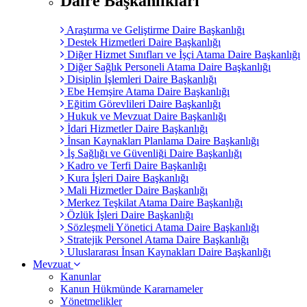
Daire Başkanlıkları
Araştırma ve Geliştirme Daire Başkanlığı
Destek Hizmetleri Daire Başkanlığı
Diğer Hizmet Sınıfları ve İşçi Atama Daire Başkanlığı
Diğer Sağlık Personeli Atama Daire Başkanlığı
Disiplin İşlemleri Daire Başkanlığı
Ebe Hemşire Atama Daire Başkanlığı
Eğitim Görevlileri Daire Başkanlığı
Hukuk ve Mevzuat Daire Başkanlığı
İdari Hizmetler Daire Başkanlığı
İnsan Kaynakları Planlama Daire Başkanlığı
İş Sağlığı ve Güvenliği Daire Başkanlığı
Kadro ve Terfi Daire Başkanlığı
Kura İşleri Daire Başkanlığı
Mali Hizmetler Daire Başkanlığı
Merkez Teşkilat Atama Daire Başkanlığı
Özlük İşleri Daire Başkanlığı
Sözleşmeli Yönetici Atama Daire Başkanlığı
Stratejik Personel Atama Daire Başkanlığı
Uluslararası İnsan Kaynakları Daire Başkanlığı
Mevzuat
Kanunlar
Kanun Hükmünde Kararnameler
Yönetmelikler