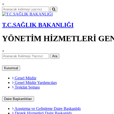
×
T.C.SAĞLIK BAKANLIĞI
YÖNETİM HİZMETLERİ GE
×
Ara
Kurumsal
Genel Müdür
Genel Müdür Yardımcıları
Teşkilat Şeması
Daire Başkanlıkları
Araştırma ve Geliştirme Daire Başkanlığı
Destek Hizmetleri Daire Başkanlığı