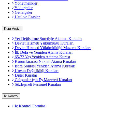
Yönetmelikler
Yönergeler
Genelgeler
Usul ve Esaslar
Kura Arşivi
Yer Değiştirme Suretiyle Atanma Kuraları
Devlet Hizmeti Yükümlüğü Kuraları
Devlet Hizmeti Yükümlülüğü Mazeret Kuraları
İlk Defa ve Yeniden Atama Kuraları
65-72 Yaş Yeniden Atanma Kurası
Kurumlararası Naklen Atama Kuraları
İstifa Sonrası Yeniden Atama Kuraları
Unvan Değişikliği Kuraları
Diğer Kuralar
Çalışanlar için Eş Mazereti Kuraları
Sözleşmeli Personel Kuraları
İç Kontrol
İç Kontrol Formlar