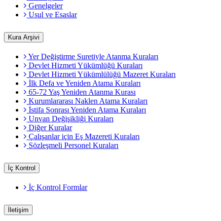
Genelgeler
Usul ve Esaslar
Kura Arşivi
Yer Değiştirme Suretiyle Atanma Kuraları
Devlet Hizmeti Yükümlüğü Kuraları
Devlet Hizmeti Yükümlülüğü Mazeret Kuraları
İlk Defa ve Yeniden Atama Kuraları
65-72 Yaş Yeniden Atanma Kurası
Kurumlararası Naklen Atama Kuraları
İstifa Sonrası Yeniden Atama Kuraları
Unvan Değişikliği Kuraları
Diğer Kuralar
Çalışanlar için Eş Mazereti Kuraları
Sözleşmeli Personel Kuraları
İç Kontrol
İç Kontrol Formlar
İletişim