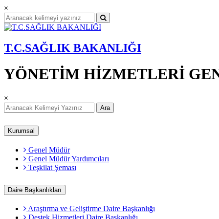
×
T.C.SAĞLIK BAKANLIĞI
YÖNETİM HİZMETLERİ GE
×
Ara
Kurumsal
Genel Müdür
Genel Müdür Yardımcıları
Teşkilat Şeması
Daire Başkanlıkları
Araştırma ve Geliştirme Daire Başkanlığı
Destek Hizmetleri Daire Başkanlığı