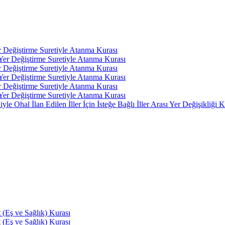
r Değiştirme Suretiyle Atanma Kurası
 Yer Değiştirme Suretiyle Atanma Kurası
r Değiştirme Suretiyle Atanma Kurası
 Yer Değiştirme Suretiyle Atanma Kurası
r Değiştirme Suretiyle Atanma Kurası
 Yer Değiştirme Suretiyle Atanma Kurası
 Ohal İlan Edilen İller İçin İsteğe Bağlı İller Arası Yer Değişikliği K
(Eş ve Sağlık) Kurası
(Eş ve Sağlık) Kurası