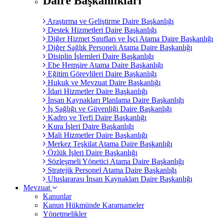
Daire Başkanlıkları
Araştırma ve Geliştirme Daire Başkanlığı
Destek Hizmetleri Daire Başkanlığı
Diğer Hizmet Sınıfları ve İşçi Atama Daire Başkanlığı
Diğer Sağlık Personeli Atama Daire Başkanlığı
Disiplin İşlemleri Daire Başkanlığı
Ebe Hemşire Atama Daire Başkanlığı
Eğitim Görevlileri Daire Başkanlığı
Hukuk ve Mevzuat Daire Başkanlığı
İdari Hizmetler Daire Başkanlığı
İnsan Kaynakları Planlama Daire Başkanlığı
İş Sağlığı ve Güvenliği Daire Başkanlığı
Kadro ve Terfi Daire Başkanlığı
Kura İşleri Daire Başkanlığı
Mali Hizmetler Daire Başkanlığı
Merkez Teşkilat Atama Daire Başkanlığı
Özlük İşleri Daire Başkanlığı
Sözleşmeli Yönetici Atama Daire Başkanlığı
Stratejik Personel Atama Daire Başkanlığı
Uluslararası İnsan Kaynakları Daire Başkanlığı
Mevzuat
Kanunlar
Kanun Hükmünde Kararnameler
Yönetmelikler