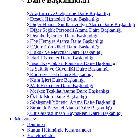
Daire Başkanlıkları
Araştırma ve Geliştirme Daire Başkanlığı
Destek Hizmetleri Daire Başkanlığı
Diğer Hizmet Sınıfları ve İşçi Atama Daire Başkanlığı
Diğer Sağlık Personeli Atama Daire Başkanlığı
Disiplin İşlemleri Daire Başkanlığı
Ebe Hemşire Atama Daire Başkanlığı
Eğitim Görevlileri Daire Başkanlığı
Hukuk ve Mevzuat Daire Başkanlığı
İdari Hizmetler Daire Başkanlığı
İnsan Kaynakları Planlama Daire Başkanlığı
İş Sağlığı ve Güvenliği Daire Başkanlığı
Kadro ve Terfi Daire Başkanlığı
Kura İşleri Daire Başkanlığı
Mali Hizmetler Daire Başkanlığı
Merkez Teşkilat Atama Daire Başkanlığı
Özlük İşleri Daire Başkanlığı
Sözleşmeli Yönetici Atama Daire Başkanlığı
Stratejik Personel Atama Daire Başkanlığı
Uluslararası İnsan Kaynakları Daire Başkanlığı
Mevzuat
Kanunlar
Kanun Hükmünde Kararnameler
Yönetmelikler