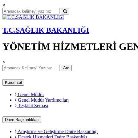
×
T.C.SAĞLIK BAKANLIĞI
YÖNETİM HİZMETLERİ GE
×
Ara
Kurumsal
Genel Müdür
Genel Müdür Yardımcıları
Teşkilat Şeması
Daire Başkanlıkları
Araştırma ve Geliştirme Daire Başkanlığı
Destek Hizmetleri Daire Başkanlığı