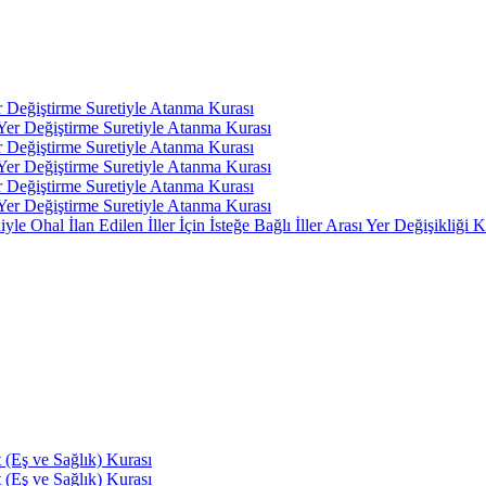
r Değiştirme Suretiyle Atanma Kurası
 Yer Değiştirme Suretiyle Atanma Kurası
r Değiştirme Suretiyle Atanma Kurası
 Yer Değiştirme Suretiyle Atanma Kurası
r Değiştirme Suretiyle Atanma Kurası
 Yer Değiştirme Suretiyle Atanma Kurası
 Ohal İlan Edilen İller İçin İsteğe Bağlı İller Arası Yer Değişikliği K
(Eş ve Sağlık) Kurası
(Eş ve Sağlık) Kurası