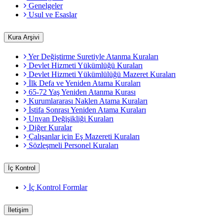
Genelgeler
Usul ve Esaslar
Kura Arşivi
Yer Değiştirme Suretiyle Atanma Kuraları
Devlet Hizmeti Yükümlüğü Kuraları
Devlet Hizmeti Yükümlülüğü Mazeret Kuraları
İlk Defa ve Yeniden Atama Kuraları
65-72 Yaş Yeniden Atanma Kurası
Kurumlararası Naklen Atama Kuraları
İstifa Sonrası Yeniden Atama Kuraları
Unvan Değişikliği Kuraları
Diğer Kuralar
Çalışanlar için Eş Mazereti Kuraları
Sözleşmeli Personel Kuraları
İç Kontrol
İç Kontrol Formlar
İletişim