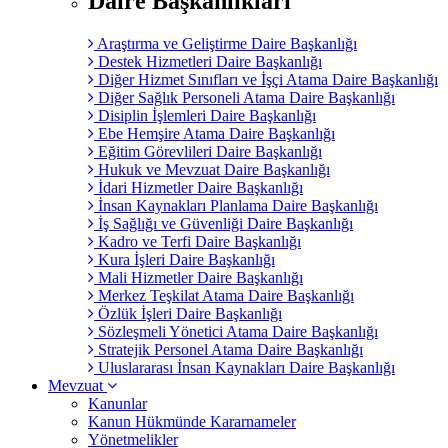
Daire Başkanlıkları
Araştırma ve Geliştirme Daire Başkanlığı
Destek Hizmetleri Daire Başkanlığı
Diğer Hizmet Sınıfları ve İşçi Atama Daire Başkanlığı
Diğer Sağlık Personeli Atama Daire Başkanlığı
Disiplin İşlemleri Daire Başkanlığı
Ebe Hemşire Atama Daire Başkanlığı
Eğitim Görevlileri Daire Başkanlığı
Hukuk ve Mevzuat Daire Başkanlığı
İdari Hizmetler Daire Başkanlığı
İnsan Kaynakları Planlama Daire Başkanlığı
İş Sağlığı ve Güvenliği Daire Başkanlığı
Kadro ve Terfi Daire Başkanlığı
Kura İşleri Daire Başkanlığı
Mali Hizmetler Daire Başkanlığı
Merkez Teşkilat Atama Daire Başkanlığı
Özlük İşleri Daire Başkanlığı
Sözleşmeli Yönetici Atama Daire Başkanlığı
Stratejik Personel Atama Daire Başkanlığı
Uluslararası İnsan Kaynakları Daire Başkanlığı
Mevzuat
Kanunlar
Kanun Hükmünde Kararnameler
Yönetmelikler