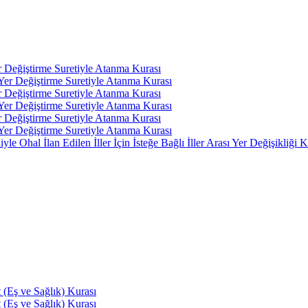
r Değiştirme Suretiyle Atanma Kurası
 Yer Değiştirme Suretiyle Atanma Kurası
r Değiştirme Suretiyle Atanma Kurası
 Yer Değiştirme Suretiyle Atanma Kurası
r Değiştirme Suretiyle Atanma Kurası
 Yer Değiştirme Suretiyle Atanma Kurası
 Ohal İlan Edilen İller İçin İsteğe Bağlı İller Arası Yer Değişikliği K
(Eş ve Sağlık) Kurası
(Eş ve Sağlık) Kurası