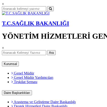
×
T.C.SAĞLIK BAKANLIĞI
YÖNETİM HİZMETLERİ GE
×
Ara
Kurumsal
Genel Müdür
Genel Müdür Yardımcıları
Teşkilat Şeması
Daire Başkanlıkları
Araştırma ve Geliştirme Daire Başkanlığı
Destek Hizmetleri Daire Başkanlığı