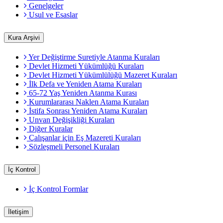
Genelgeler
Usul ve Esaslar
Kura Arşivi
Yer Değiştirme Suretiyle Atanma Kuraları
Devlet Hizmeti Yükümlüğü Kuraları
Devlet Hizmeti Yükümlülüğü Mazeret Kuraları
İlk Defa ve Yeniden Atama Kuraları
65-72 Yaş Yeniden Atanma Kurası
Kurumlararası Naklen Atama Kuraları
İstifa Sonrası Yeniden Atama Kuraları
Unvan Değişikliği Kuraları
Diğer Kuralar
Çalışanlar için Eş Mazereti Kuraları
Sözleşmeli Personel Kuraları
İç Kontrol
İç Kontrol Formlar
İletişim