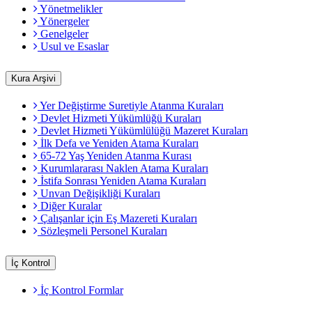
Yönetmelikler
Yönergeler
Genelgeler
Usul ve Esaslar
Kura Arşivi
Yer Değiştirme Suretiyle Atanma Kuraları
Devlet Hizmeti Yükümlüğü Kuraları
Devlet Hizmeti Yükümlülüğü Mazeret Kuraları
İlk Defa ve Yeniden Atama Kuraları
65-72 Yaş Yeniden Atanma Kurası
Kurumlararası Naklen Atama Kuraları
İstifa Sonrası Yeniden Atama Kuraları
Unvan Değişikliği Kuraları
Diğer Kuralar
Çalışanlar için Eş Mazereti Kuraları
Sözleşmeli Personel Kuraları
İç Kontrol
İç Kontrol Formlar