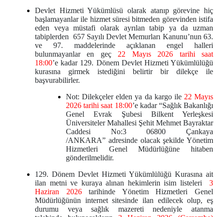
Devlet Hizmeti Yükümlüsü olarak atanıp görevine hiç
başlamayanlar ile hizmet süresi bitmeden görevinden istifa
eden veya müstafi olarak ayrılan tabip ya da uzman
tabiplerden 657 Sayılı Devlet Memurları Kanunu’nun 63.
ve 97. maddelerinde açıklanan engel halleri
bulunmayanlar en geç
22 Mayıs 2026 tarihi saat
18:00
’e kadar
129. Dönem Devlet Hizmeti Yükümlülüğü
kurasına
girmek istediğini belirtir bir dilekçe ile
başvurabilirler.
Not: Dilekçeler elden ya da kargo ile
22 Mayıs
2026 tarihi saat 18:00
’e kadar “Sağlık Bakanlığı
Genel Evrak Şubesi Bilkent Yerleşkesi
Üniversiteler Mahallesi Şehit Mehmet Bayraktar
Caddesi No:3 06800 Çankaya
/ANKARA” adresinde olacak şekilde Yönetim
Hizmetleri Genel Müdürlüğüne hitaben
gönderilmelidir.
129. Dönem Devlet Hizmeti Yükümlülüğü Kurasına ait
ilan metni ve kuraya alınan hekimlerin isim listeleri
3
Haziran 2026
tarihinde Yönetim Hizmetleri Genel
Müdürlüğünün internet sitesinde ilan edilecek olup, eş
durumu veya sağlık mazereti nedeniyle atanma