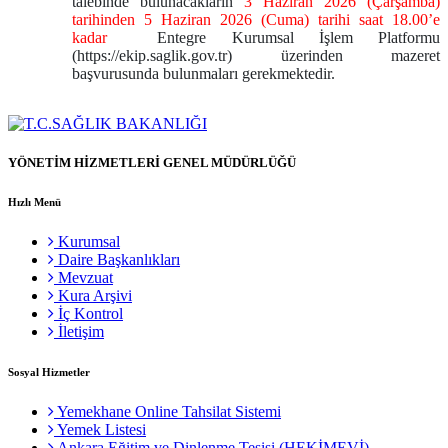
talebinde bulunacakların
3 Haziran 2026 (Çarşamba)
tarihinden 5 Haziran 2026 (Cuma) tarihi saat 18.00’e
kadar
Entegre Kurumsal İşlem Platformu
(https://ekip.saglik.gov.tr) üzerinden mazeret
başvurusunda bulunmaları gerekmektedir.
YÖNETİM HİZMETLERİ GENEL MÜDÜRLÜĞÜ
Hızlı Menü
Kurumsal
Daire Başkanlıkları
Mevzuat
Kura Arşivi
İç Kontrol
İletişim
Sosyal Hizmetler
Yemekhane Online Tahsilat Sistemi
Yemek Listesi
Ankara Eğitim ve Dinlenme Tesisi (HEKİMEVİ)