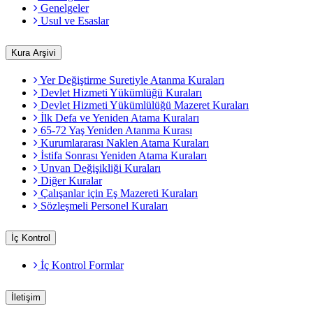
Genelgeler
Usul ve Esaslar
Kura Arşivi
Yer Değiştirme Suretiyle Atanma Kuraları
Devlet Hizmeti Yükümlüğü Kuraları
Devlet Hizmeti Yükümlülüğü Mazeret Kuraları
İlk Defa ve Yeniden Atama Kuraları
65-72 Yaş Yeniden Atanma Kurası
Kurumlararası Naklen Atama Kuraları
İstifa Sonrası Yeniden Atama Kuraları
Unvan Değişikliği Kuraları
Diğer Kuralar
Çalışanlar için Eş Mazereti Kuraları
Sözleşmeli Personel Kuraları
İç Kontrol
İç Kontrol Formlar
İletişim