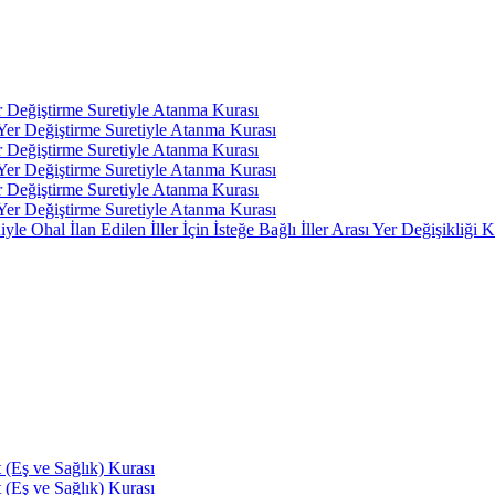
r Değiştirme Suretiyle Atanma Kurası
 Yer Değiştirme Suretiyle Atanma Kurası
r Değiştirme Suretiyle Atanma Kurası
 Yer Değiştirme Suretiyle Atanma Kurası
r Değiştirme Suretiyle Atanma Kurası
 Yer Değiştirme Suretiyle Atanma Kurası
 Ohal İlan Edilen İller İçin İsteğe Bağlı İller Arası Yer Değişikliği K
(Eş ve Sağlık) Kurası
(Eş ve Sağlık) Kurası