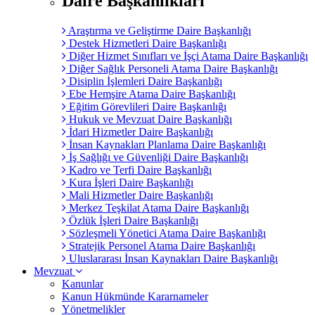
Daire Başkanlıkları
Araştırma ve Geliştirme Daire Başkanlığı
Destek Hizmetleri Daire Başkanlığı
Diğer Hizmet Sınıfları ve İşçi Atama Daire Başkanlığı
Diğer Sağlık Personeli Atama Daire Başkanlığı
Disiplin İşlemleri Daire Başkanlığı
Ebe Hemşire Atama Daire Başkanlığı
Eğitim Görevlileri Daire Başkanlığı
Hukuk ve Mevzuat Daire Başkanlığı
İdari Hizmetler Daire Başkanlığı
İnsan Kaynakları Planlama Daire Başkanlığı
İş Sağlığı ve Güvenliği Daire Başkanlığı
Kadro ve Terfi Daire Başkanlığı
Kura İşleri Daire Başkanlığı
Mali Hizmetler Daire Başkanlığı
Merkez Teşkilat Atama Daire Başkanlığı
Özlük İşleri Daire Başkanlığı
Sözleşmeli Yönetici Atama Daire Başkanlığı
Stratejik Personel Atama Daire Başkanlığı
Uluslararası İnsan Kaynakları Daire Başkanlığı
Mevzuat
Kanunlar
Kanun Hükmünde Kararnameler
Yönetmelikler