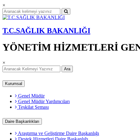
×
T.C.SAĞLIK BAKANLIĞI
YÖNETİM HİZMETLERİ GE
×
Ara
Kurumsal
Genel Müdür
Genel Müdür Yardımcıları
Teşkilat Şeması
Daire Başkanlıkları
Araştırma ve Geliştirme Daire Başkanlığı
Destek Hizmetleri Daire Başkanlığı