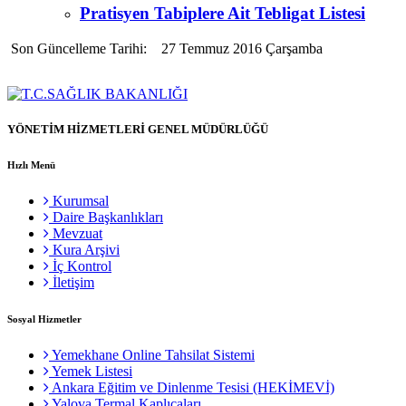
Pratisyen Tabiplere Ait Tebligat Listesi
Son Güncelleme Tarihi: 27 Temmuz 2016 Çarşamba
YÖNETİM HİZMETLERİ GENEL MÜDÜRLÜĞÜ
Hızlı Menü
Kurumsal
Daire Başkanlıkları
Mevzuat
Kura Arşivi
İç Kontrol
İletişim
Sosyal Hizmetler
Yemekhane Online Tahsilat Sistemi
Yemek Listesi
Ankara Eğitim ve Dinlenme Tesisi (HEKİMEVİ)
Yalova Termal Kaplıcaları