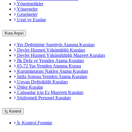
Yönetmelikler
Yönergeler
Genelgeler
Usul ve Esaslar
Kura Arşivi
Yer Değiştirme Suretiyle Atanma Kuraları
Devlet Hizmeti Yükümlüğü Kuraları
Devlet Hizmeti Yükümlülüğü Mazeret Kuraları
İlk Defa ve Yeniden Atama Kuraları
65-72 Yaş Yeniden Atanma Kurası
Kurumlararası Naklen Atama Kuraları
İstifa Sonrası Yeniden Atama Kuraları
Unvan Değişikliği Kuraları
Diğer Kuralar
Çalışanlar için Eş Mazereti Kuraları
Sözleşmeli Personel Kuraları
İç Kontrol
İç Kontrol Formlar