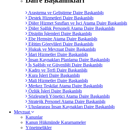
Daire Başkanlıkları
Araştırma ve Geliştirme Daire Başkanlığı
Destek Hizmetleri Daire Başkanlığı
Diğer Hizmet Sınıfları ve İşçi Atama Daire Başkanlığı
Diğer Sağlık Personeli Atama Daire Başkanlığı
Disiplin İşlemleri Daire Başkanlığı
Ebe Hemşire Atama Daire Başkanlığı
Eğitim Görevlileri Daire Başkanlığı
Hukuk ve Mevzuat Daire Başkanlığı
İdari Hizmetler Daire Başkanlığı
İnsan Kaynakları Planlama Daire Başkanlığı
İş Sağlığı ve Güvenliği Daire Başkanlığı
Kadro ve Terfi Daire Başkanlığı
Kura İşleri Daire Başkanlığı
Mali Hizmetler Daire Başkanlığı
Merkez Teşkilat Atama Daire Başkanlığı
Özlük İşleri Daire Başkanlığı
Sözleşmeli Yönetici Atama Daire Başkanlığı
Stratejik Personel Atama Daire Başkanlığı
Uluslararası İnsan Kaynakları Daire Başkanlığı
Mevzuat
Kanunlar
Kanun Hükmünde Kararnameler
Yönetmelikler