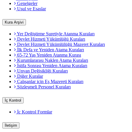
Genelgeler
Usul ve Esaslar
Kura Arşivi
Yer Değiştirme Suretiyle Atanma Kuraları
Devlet Hizmeti Yükümlüğü Kuraları
Devlet Hizmeti Yükümlülüğü Mazeret Kuraları
İlk Defa ve Yeniden Atama Kuraları
65-72 Yaş Yeniden Atanma Kurası
Kurumlararası Naklen Atama Kuraları
İstifa Sonrası Yeniden Atama Kuraları
Unvan Değişikliği Kuraları
Diğer Kuralar
Çalışanlar için Eş Mazereti Kuraları
Sözleşmeli Personel Kuraları
İç Kontrol
İç Kontrol Formlar
İletişim