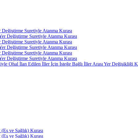
r Değiştirme Suretiyle Atanma Kurası
 Yer Değiştirme Suretiyle Atanma Kurası
r Değiştirme Suretiyle Atanma Kurası
 Yer Değiştirme Suretiyle Atanma Kurası
r Değiştirme Suretiyle Atanma Kurası
 Yer Değiştirme Suretiyle Atanma Kurası
 Ohal İlan Edilen İller İçin İsteğe Bağlı İller Arası Yer Değişikliği K
(Eş ve Sağlık) Kurası
(Eş ve Sağlık) Kurası