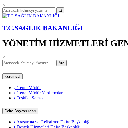
×
T.C.SAĞLIK BAKANLIĞI
YÖNETİM HİZMETLERİ GE
×
Ara
Kurumsal
Genel Müdür
Genel Müdür Yardımcıları
Teşkilat Şeması
Daire Başkanlıkları
Araştırma ve Geliştirme Daire Başkanlığı
Destek Hizmetleri Daire Başkanlığı