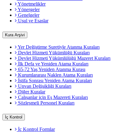
Yönetmelikler
Yönergeler
Genelgeler
Usul ve Esaslar
Kura Arşivi
Yer Değiştirme Suretiyle Atanma Kuraları
Devlet Hizmeti Yükümlüğü Kuraları
Devlet Hizmeti Yükümlülüğü Mazeret Kuraları
İlk Defa ve Yeniden Atama Kuraları
65-72 Yaş Yeniden Atanma Kurası
Kurumlararası Naklen Atama Kuraları
İstifa Sonrası Yeniden Atama Kuraları
Unvan Değişikliği Kuraları
Diğer Kuralar
Çalışanlar için Eş Mazereti Kuraları
Sözleşmeli Personel Kuraları
İç Kontrol
İç Kontrol Formlar