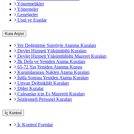
Yönetmelikler
Yönergeler
Genelgeler
Usul ve Esaslar
Kura Arşivi
Yer Değiştirme Suretiyle Atanma Kuraları
Devlet Hizmeti Yükümlüğü Kuraları
Devlet Hizmeti Yükümlülüğü Mazeret Kuraları
İlk Defa ve Yeniden Atama Kuraları
65-72 Yaş Yeniden Atanma Kurası
Kurumlararası Naklen Atama Kuraları
İstifa Sonrası Yeniden Atama Kuraları
Unvan Değişikliği Kuraları
Diğer Kuralar
Çalışanlar için Eş Mazereti Kuraları
Sözleşmeli Personel Kuraları
İç Kontrol
İç Kontrol Formlar