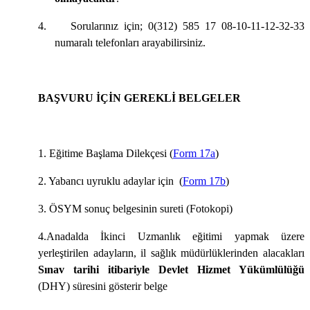
4.
Sorularınız için; 0(312) 585 17 08-10-11-12-32-33
numaralı telefonları arayabilirsiniz.
BAŞVURU İÇİN GEREKLİ BELGELER
1. Eğitime Başlama Dilekçesi (
Form 17a
)
2.
Yabancı uyruklu adaylar için
(
Form 17b
)
3.
ÖSYM sonuç belgesinin sureti (Fotokopi)
4.Anadalda İkinci Uzmanlık eğitimi yapmak üzere
yerleştirilen adayların, il sağlık müdürlüklerinden alacakları
Sınav tarihi itibariyle Devlet Hizmet Yükümlülüğü
(DHY) süresini gösterir belge