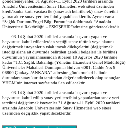
gönderemeyenler, 31 Ağustos-11 Eylül 2020 tarihleri arasında
Anadolu Üniversitesinin
Sınav Hizmetleri web sitesi üzerinden
kredi/banka kartı vasıtası ile
(sınav adı belirtilerek) sınav ücretini
yatıracak ve sınav yeri tercihini yapabileceklerdir. Ayrıca varsa
“Sağlık Durumu/Engel Bilgi Formu”nu doldurarak “Anadolu
Üniversitesi Rektörlüğü – ESKİŞEHİR”
adresine göndereceklerdir.
03-14 Şubat 2020 tarihleri arasında başvuru yapan ve
başvurusu kabul edilenlerden
seçtiği sınav türünü veya alanını
değiştirmek
isteyenlerin ıslak imzalı dilekçelerini (değiştirmek
istediği alana ait duyuruda belirtilen gerekli belgeleri ile birlikte)
duyurunun yayımlanmasından itibaren 10 Ağustos 2020 tarihine
kadar
“T.C. Sağlık Bakanlığı (Yönetim Hizmetleri Genel Müdürlüğü)
Üniversiteler Mahallesi Dumlupınar Bulvarı 6001. Cadde No: 9 -
06800 Çankaya/ANKARA” adresine göndermeleri halinde
durumları sınav kurulu tarafından değerlendirilecek olup sonuçlar
YHGM’nin internet sayfasında ilan edilecektir.
03-14 Şubat 2020 tarihleri arasında başvuru yapan ve
başvurusu kabul edilip sınav yeri tercihini yapanlardan sınav yeri
tercihini değiştirmek isteyenler 31 Ağustos-11 Eylül 2020 tarihleri
arasında
Anadolu Üniversitesinin
Sınav Hizmetleri web sitesi
üzerinden değişiklik yapabileceklerdir.