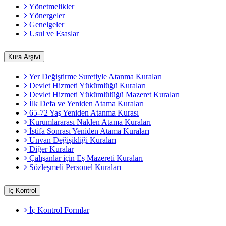
Yönetmelikler
Yönergeler
Genelgeler
Usul ve Esaslar
Kura Arşivi
Yer Değiştirme Suretiyle Atanma Kuraları
Devlet Hizmeti Yükümlüğü Kuraları
Devlet Hizmeti Yükümlülüğü Mazeret Kuraları
İlk Defa ve Yeniden Atama Kuraları
65-72 Yaş Yeniden Atanma Kurası
Kurumlararası Naklen Atama Kuraları
İstifa Sonrası Yeniden Atama Kuraları
Unvan Değişikliği Kuraları
Diğer Kuralar
Çalışanlar için Eş Mazereti Kuraları
Sözleşmeli Personel Kuraları
İç Kontrol
İç Kontrol Formlar