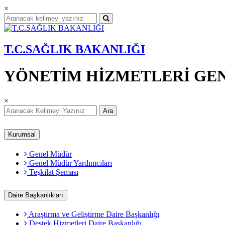
×
T.C.SAĞLIK BAKANLIĞI
YÖNETİM HİZMETLERİ GE
×
Ara
Kurumsal
Genel Müdür
Genel Müdür Yardımcıları
Teşkilat Şeması
Daire Başkanlıkları
Araştırma ve Geliştirme Daire Başkanlığı
Destek Hizmetleri Daire Başkanlığı