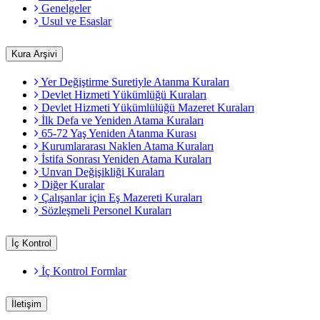
Genelgeler
Usul ve Esaslar
Kura Arşivi
Yer Değiştirme Suretiyle Atanma Kuraları
Devlet Hizmeti Yükümlüğü Kuraları
Devlet Hizmeti Yükümlülüğü Mazeret Kuraları
İlk Defa ve Yeniden Atama Kuraları
65-72 Yaş Yeniden Atanma Kurası
Kurumlararası Naklen Atama Kuraları
İstifa Sonrası Yeniden Atama Kuraları
Unvan Değişikliği Kuraları
Diğer Kuralar
Çalışanlar için Eş Mazereti Kuraları
Sözleşmeli Personel Kuraları
İç Kontrol
İç Kontrol Formlar
İletişim