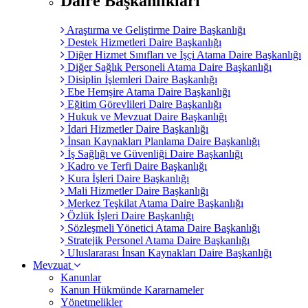
Daire Başkanlıkları
Araştırma ve Geliştirme Daire Başkanlığı
Destek Hizmetleri Daire Başkanlığı
Diğer Hizmet Sınıfları ve İşçi Atama Daire Başkanlığı
Diğer Sağlık Personeli Atama Daire Başkanlığı
Disiplin İşlemleri Daire Başkanlığı
Ebe Hemşire Atama Daire Başkanlığı
Eğitim Görevlileri Daire Başkanlığı
Hukuk ve Mevzuat Daire Başkanlığı
İdari Hizmetler Daire Başkanlığı
İnsan Kaynakları Planlama Daire Başkanlığı
İş Sağlığı ve Güvenliği Daire Başkanlığı
Kadro ve Terfi Daire Başkanlığı
Kura İşleri Daire Başkanlığı
Mali Hizmetler Daire Başkanlığı
Merkez Teşkilat Atama Daire Başkanlığı
Özlük İşleri Daire Başkanlığı
Sözleşmeli Yönetici Atama Daire Başkanlığı
Stratejik Personel Atama Daire Başkanlığı
Uluslararası İnsan Kaynakları Daire Başkanlığı
Mevzuat
Kanunlar
Kanun Hükmünde Kararnameler
Yönetmelikler