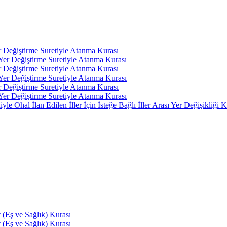
r Değiştirme Suretiyle Atanma Kurası
 Yer Değiştirme Suretiyle Atanma Kurası
r Değiştirme Suretiyle Atanma Kurası
 Yer Değiştirme Suretiyle Atanma Kurası
r Değiştirme Suretiyle Atanma Kurası
 Yer Değiştirme Suretiyle Atanma Kurası
 Ohal İlan Edilen İller İçin İsteğe Bağlı İller Arası Yer Değişikliği K
(Eş ve Sağlık) Kurası
(Eş ve Sağlık) Kurası