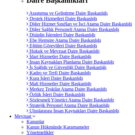
Daire Başkanlıkları
Araştırma ve Geliştirme Daire Başkanlığı
Destek Hizmetleri Daire Başkanlığı
Diğer Hizmet Sınıfları ve İşçi Atama Daire Başkanlığı
Diğer Sağlık Personeli Atama Daire Başkanlığı
Disiplin İşlemleri Daire Başkanlığı
Ebe Hemşire Atama Daire Başkanlığı
Eğitim Görevlileri Daire Başkanlığı
Hukuk ve Mevzuat Daire Başkanlığı
İdari Hizmetler Daire Başkanlığı
İnsan Kaynakları Planlama Daire Başkanlığı
İş Sağlığı ve Güvenliği Daire Başkanlığı
Kadro ve Terfi Daire Başkanlığı
Kura İşleri Daire Başkanlığı
Mali Hizmetler Daire Başkanlığı
Merkez Teşkilat Atama Daire Başkanlığı
Özlük İşleri Daire Başkanlığı
Sözleşmeli Yönetici Atama Daire Başkanlığı
Stratejik Personel Atama Daire Başkanlığı
Uluslararası İnsan Kaynakları Daire Başkanlığı
Mevzuat
Kanunlar
Kanun Hükmünde Kararnameler
Yönetmelikler