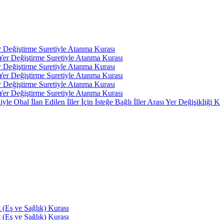
r Değiştirme Suretiyle Atanma Kurası
 Yer Değiştirme Suretiyle Atanma Kurası
r Değiştirme Suretiyle Atanma Kurası
 Yer Değiştirme Suretiyle Atanma Kurası
r Değiştirme Suretiyle Atanma Kurası
 Yer Değiştirme Suretiyle Atanma Kurası
 Ohal İlan Edilen İller İçin İsteğe Bağlı İller Arası Yer Değişikliği K
(Eş ve Sağlık) Kurası
(Eş ve Sağlık) Kurası