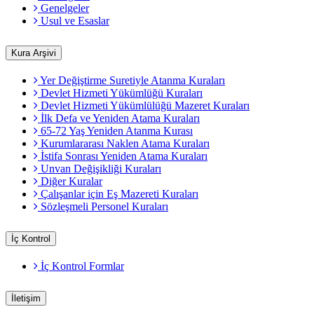
Genelgeler
Usul ve Esaslar
Kura Arşivi
Yer Değiştirme Suretiyle Atanma Kuraları
Devlet Hizmeti Yükümlüğü Kuraları
Devlet Hizmeti Yükümlülüğü Mazeret Kuraları
İlk Defa ve Yeniden Atama Kuraları
65-72 Yaş Yeniden Atanma Kurası
Kurumlararası Naklen Atama Kuraları
İstifa Sonrası Yeniden Atama Kuraları
Unvan Değişikliği Kuraları
Diğer Kuralar
Çalışanlar için Eş Mazereti Kuraları
Sözleşmeli Personel Kuraları
İç Kontrol
İç Kontrol Formlar
İletişim