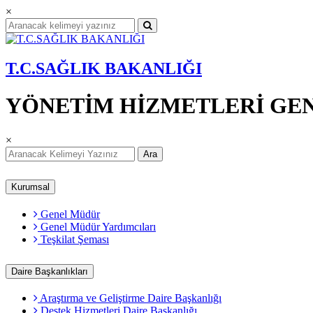
×
T.C.SAĞLIK BAKANLIĞI
YÖNETİM HİZMETLERİ GE
×
Ara
Kurumsal
Genel Müdür
Genel Müdür Yardımcıları
Teşkilat Şeması
Daire Başkanlıkları
Araştırma ve Geliştirme Daire Başkanlığı
Destek Hizmetleri Daire Başkanlığı