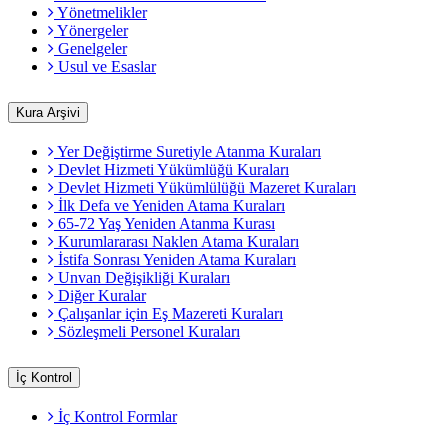
Yönetmelikler
Yönergeler
Genelgeler
Usul ve Esaslar
Kura Arşivi
Yer Değiştirme Suretiyle Atanma Kuraları
Devlet Hizmeti Yükümlüğü Kuraları
Devlet Hizmeti Yükümlülüğü Mazeret Kuraları
İlk Defa ve Yeniden Atama Kuraları
65-72 Yaş Yeniden Atanma Kurası
Kurumlararası Naklen Atama Kuraları
İstifa Sonrası Yeniden Atama Kuraları
Unvan Değişikliği Kuraları
Diğer Kuralar
Çalışanlar için Eş Mazereti Kuraları
Sözleşmeli Personel Kuraları
İç Kontrol
İç Kontrol Formlar