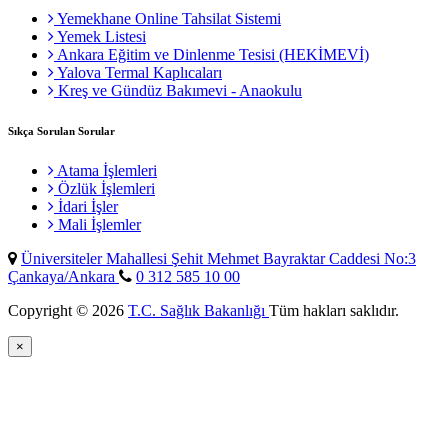
Yemekhane Online Tahsilat Sistemi
Yemek Listesi
Ankara Eğitim ve Dinlenme Tesisi (HEKİMEVİ)
Yalova Termal Kaplıcaları
Kreş ve Gündüz Bakımevi - Anaokulu
Sıkça Sorulan Sorular
Atama İşlemleri
Özlük İşlemleri
İdari İşler
Mali İşlemler
Üniversiteler Mahallesi Şehit Mehmet Bayraktar Caddesi No:3
Çankaya/Ankara
0 312 585 10 00
Copyright © 2026
T.C. Sağlık Bakanlığı
Tüm hakları saklıdır.
×