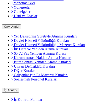
Yönetmelikler
Yönergeler
Genelgeler
Usul ve Esaslar
Kura Arşivi
Yer Değiştirme Suretiyle Atanma Kuraları
Devlet Hizmeti Yükümlüğü Kuraları
Devlet Hizmeti Yükümlülüğü Mazeret Kuraları
İlk Defa ve Yeniden Atama Kuraları
65-72 Yaş Yeniden Atanma Kurası
Kurumlararası Naklen Atama Kuraları
İstifa Sonrası Yeniden Atama Kuraları
Unvan Değişikliği Kuraları
Diğer Kuralar
Çalışanlar için Eş Mazereti Kuraları
Sözleşmeli Personel Kuraları
İç Kontrol
İç Kontrol Formlar