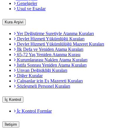
Genelgeler
Usul ve Esaslar
Kura Arşivi
Yer Değiştirme Suretiyle Atanma Kuraları
Devlet Hizmeti Yükümlüğü Kuraları
Devlet Hizmeti Yükümlülüğü Mazeret Kuraları
İlk Defa ve Yeniden Atama Kuraları
65-72 Yaş Yeniden Atanma Kurası
Kurumlararası Naklen Atama Kuraları
İstifa Sonrası Yeniden Atama Kuraları
Unvan Değişikliği Kuraları
Diğer Kuralar
Çalışanlar için Eş Mazereti Kuraları
Sözleşmeli Personel Kuraları
İç Kontrol
İç Kontrol Formlar
İletişim