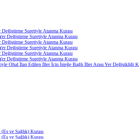
r Değiştirme Suretiyle Atanma Kurası
 Yer Değiştirme Suretiyle Atanma Kurası
r Değiştirme Suretiyle Atanma Kurası
 Yer Değiştirme Suretiyle Atanma Kurası
r Değiştirme Suretiyle Atanma Kurası
 Yer Değiştirme Suretiyle Atanma Kurası
 Ohal İlan Edilen İller İçin İsteğe Bağlı İller Arası Yer Değişikliği K
(Eş ve Sağlık) Kurası
(Eş ve Sağlık) Kurası