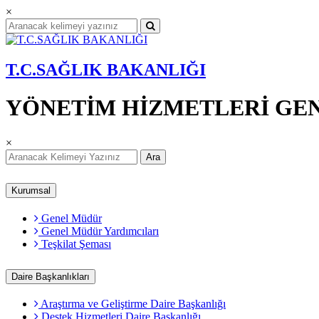
×
T.C.SAĞLIK BAKANLIĞI
YÖNETİM HİZMETLERİ GE
×
Ara
Kurumsal
Genel Müdür
Genel Müdür Yardımcıları
Teşkilat Şeması
Daire Başkanlıkları
Araştırma ve Geliştirme Daire Başkanlığı
Destek Hizmetleri Daire Başkanlığı