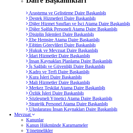
Daire Başkanlıkları
Araştırma ve Geliştirme Daire Başkanlığı
Destek Hizmetleri Daire Başkanlığı
Diğer Hizmet Sınıfları ve İşçi Atama Daire Başkanlığı
Diğer Sağlık Personeli Atama Daire Başkanlığı
Disiplin İşlemleri Daire Başkanlığı
Ebe Hemşire Atama Daire Başkanlığı
Eğitim Görevlileri Daire Başkanlığı
Hukuk ve Mevzuat Daire Başkanlığı
İdari Hizmetler Daire Başkanlığı
İnsan Kaynakları Planlama Daire Başkanlığı
İş Sağlığı ve Güvenliği Daire Başkanlığı
Kadro ve Terfi Daire Başkanlığı
Kura İşleri Daire Başkanlığı
Mali Hizmetler Daire Başkanlığı
Merkez Teşkilat Atama Daire Başkanlığı
Özlük İşleri Daire Başkanlığı
Sözleşmeli Yönetici Atama Daire Başkanlığı
Stratejik Personel Atama Daire Başkanlığı
Uluslararası İnsan Kaynakları Daire Başkanlığı
Mevzuat
Kanunlar
Kanun Hükmünde Kararnameler
Yönetmelikler